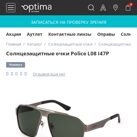
0
ЗАПИСАТЬСЯ НА ПРОВЕРКУ ЗРЕНИЯ
Акции
Аутлет
Контактные линзы
Оправы
Солнц
Главная
Каталог
Солнцезащитные очки
Солнцезащитные очк
Солнцезащитные очки Police L08 I47P
Новинка
Отзывов еще нет