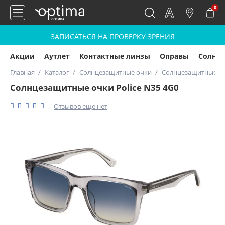
0
ЗАПИСАТЬСЯ НА ПРОВЕРКУ ЗРЕНИЯ
Акции
Аутлет
Контактные линзы
Оправы
Солнц
Главная
Каталог
Солнцезащитные очки
Солнцезащитные очк
Солнцезащитные очки Police N35 4G0
Отзывов еще нет