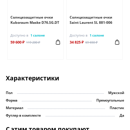
Солнцезащитные очки
Солнцезащитные очки
Kuboraum Maske D76.SG.DT
Saint Laurent SL 881-006
Доступно в
1 салоне
Доступно в
1 салоне
59 600 ₽
34 825 ₽
119 200 ₽
69 650 ₽
Характеристики
Пол
Мужской
Форма
Прямоугольные
Материал
Пластик
Футляр в комплекте
Да
С этим товаром покупают