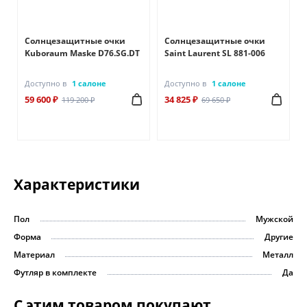
Солнцезащитные очки
Солнцезащитные очки
Kuboraum Maske D76.SG.DT
Saint Laurent SL 881-006
Доступно в
1 салоне
Доступно в
1 салоне
59 600 ₽
34 825 ₽
119 200 ₽
69 650 ₽
Характеристики
Пол
Мужской
Форма
Другие
Материал
Металл
Футляр в комплекте
Да
С этим товаром покупают