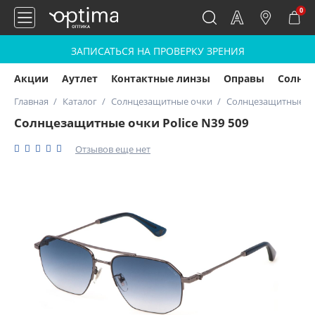
0
ЗАПИСАТЬСЯ НА ПРОВЕРКУ ЗРЕНИЯ
Акции
Аутлет
Контактные линзы
Оправы
Солнц
Главная
Каталог
Солнцезащитные очки
Солнцезащитные очк
Солнцезащитные очки Police N39 509
Отзывов еще нет