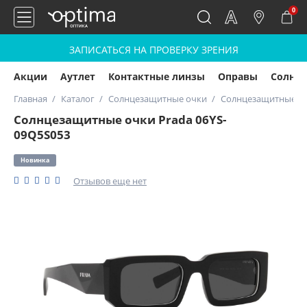
0
ЗАПИСАТЬСЯ НА ПРОВЕРКУ ЗРЕНИЯ
Акции
Аутлет
Контактные линзы
Оправы
Солнц
Главная
Каталог
Солнцезащитные очки
Солнцезащитные очк
Солнцезащитные очки Prada 06YS-
09Q5S053
Новинка
Отзывов еще нет