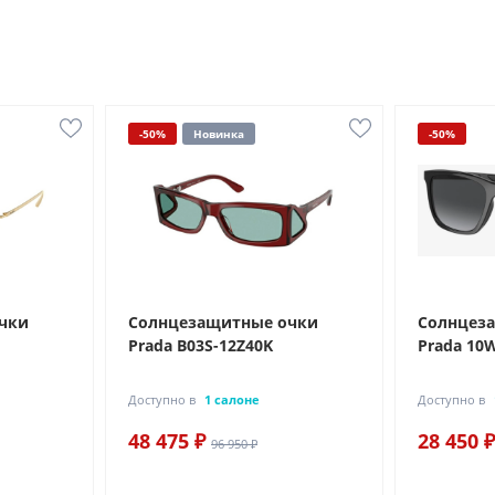
-50%
Новинка
-50%
чки
Солнцезащитные очки
Солнцез
Prada B03S-12Z40K
Prada 10
Доступно в
1 салоне
Доступно в
48 475 ₽
28 450 ₽
96 950 ₽