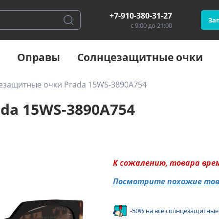
+7-910-380-31-27
Зап
с 9:00 до 21:00
Оправы
Солнцезащитные очки
езащитные очки Prada 15WS-3890A754
da 15WS-3890A754
К сожалению, товара вре
Посмотрите похожие то
-50% на все солнцезащитные