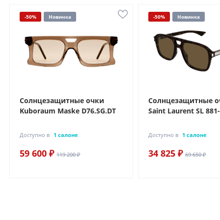
-50%
Новинка
-50%
Новинка
Солнцезащитные очки
Солнцезащитные о
Kuboraum Maske D76.SG.DT
Saint Laurent SL 881
Доступно в
1 салоне
Доступно в
1 салоне
59 600 ₽
34 825 ₽
119 200 ₽
69 650 ₽