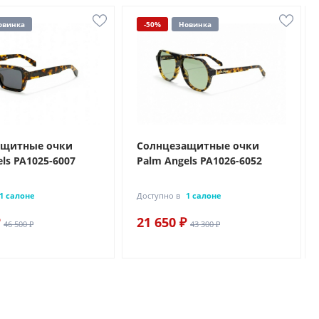
овинка
-50%
Новинка
ащитные очки
Солнцезащитные очки
ls PA1025-6007
Palm Angels PA1026-6052
1 салоне
Доступно в
1 салоне
21 650 ₽
46 500 ₽
43 300 ₽