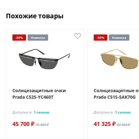
Похожие товары
-50%
Новинка
-50%
Новинка
Солнцезащитные очки
Солнцезащитные о
Prada C52S-YC460T
Prada C51S-5AK70G
Доступно в
1 салоне
Доступно в
1 салоне
45 700 ₽
41 325 ₽
91 400 ₽
82 650 ₽