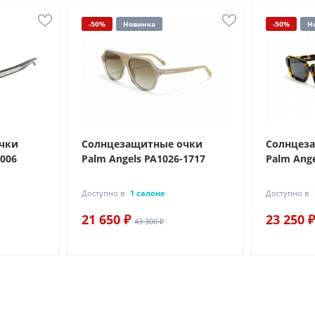
-50%
Новинка
-50%
Н
чки
Солнцезащитные очки
Солнцез
-006
Palm Angels PA1026-1717
Palm Ange
Доступно в
1 салоне
Доступно в
21 650 ₽
23 250 ₽
43 300 ₽