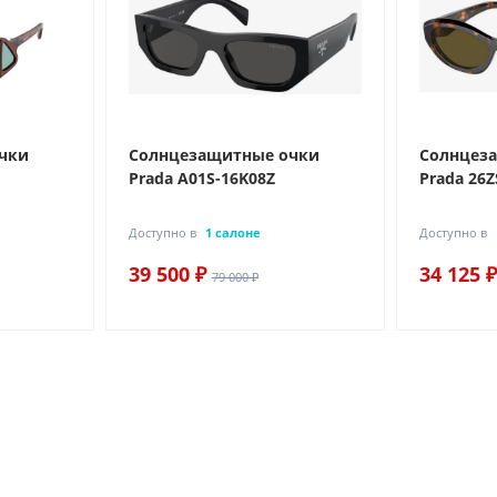
чки
Солнцезащитные очки
Солнцез
Prada A01S-16K08Z
Prada 26Z
Доступно в
1 салоне
Доступно в
39 500 ₽
34 125 ₽
79 000 ₽