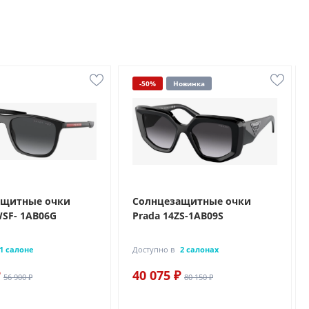
-50%
Новинка
ащитные очки
Солнцезащитные очки
WSF- 1AB06G
Prada 14ZS-1AB09S
1 салоне
Доступно в
2 салонах
40 075 ₽
56 900 ₽
80 150 ₽