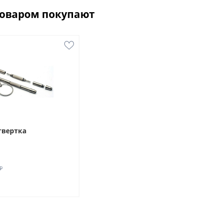
товаром покупают
твертка
₽