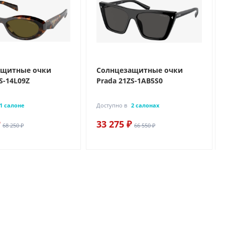
ащитные очки
Солнцезащитные очки
S-14L09Z
Prada 21ZS-1AB5S0
1 салоне
Доступно в
2 салонах
33 275 ₽
68 250 ₽
66 550 ₽