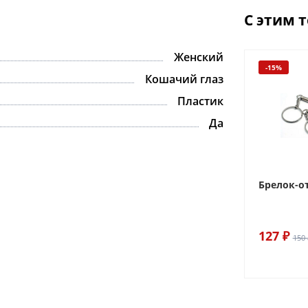
С этим 
Женский
-15%
Кошачий глаз
Пластик
Да
Брелок-о
127 ₽
150 