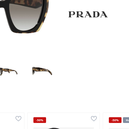
-50%
-50%
Н