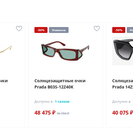
-50%
Новинка
-50%
Н
чки
Солнцезащитные очки
Солнцез
Prada B03S-12Z40K
Prada 14Z
Доступно в
1 салоне
Доступно в
48 475 ₽
40 075 ₽
96 950 ₽