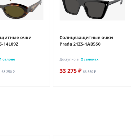
ащитные очки
Солнцезащитные очки
S-14L09Z
Prada 21ZS-1AB5S0
1 салоне
Доступно в
2 салонах
33 275 ₽
68 250 ₽
66 550 ₽