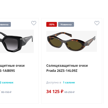
овинка
-50%
Новинка
ащитные очки
Солнцезащитные очки
S-1AB09S
Prada 26ZS-14L09Z
2 салонах
Доступно в
1 салоне
34 125 ₽
80 150 ₽
68 250 ₽