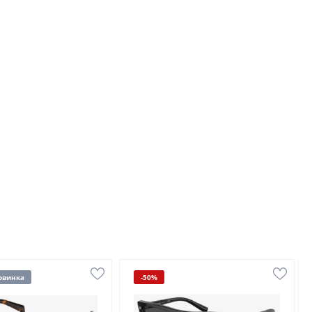
овинка
-50%