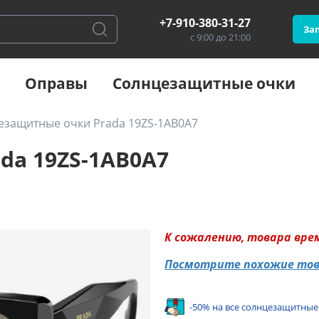
+7-910-380-31-27
Зап
с 9:00 до 21:00
Оправы
Солнцезащитные очки
езащитные очки Prada 19ZS-1AB0A7
da 19ZS-1AB0A7
К сожалению, товара вре
Посмотрите похожие то
-50% на все солнцезащитные