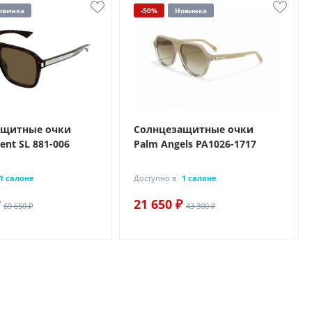
овинка
-50%
Новинка
ащитные очки
Солнцезащитные очки
rent SL 881-006
Palm Angels PA1026-1717
1 салоне
Доступно в
1 салоне
21 650 ₽
69 650 ₽
43 300 ₽