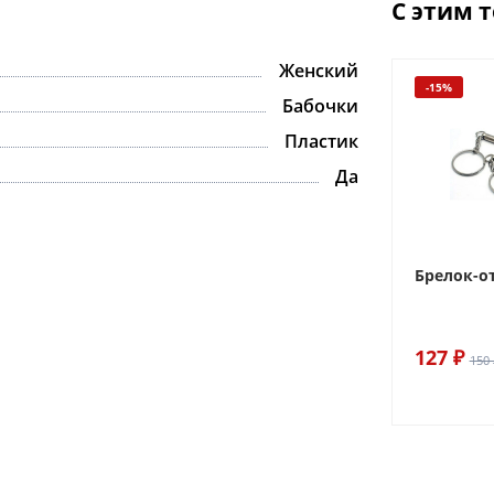
С этим 
Женский
-15%
Бабочки
Пластик
Да
Брелок-о
127 ₽
150 