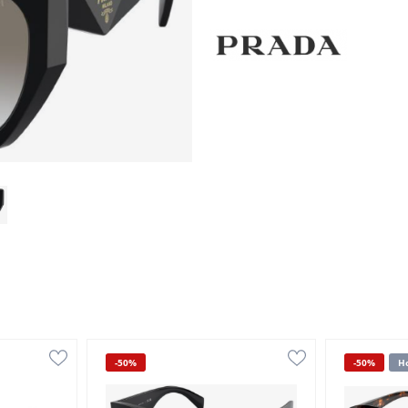
-50%
-50%
Н