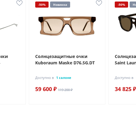
-50%
Новинка
-50%
Н
чки
Солнцезащитные очки
Солнцез
4
Kuboraum Maske D76.SG.DT
Saint Lau
Доступно в
1 салоне
Доступно в
59 600 ₽
34 825 ₽
119 200 ₽