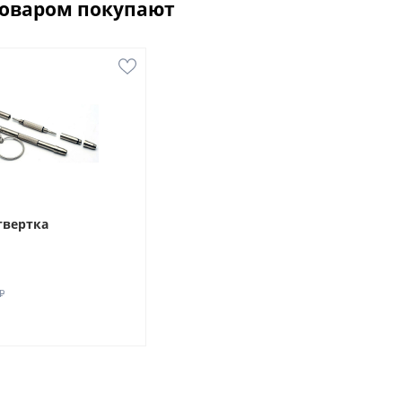
товаром покупают
твертка
₽