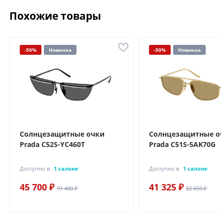
Похожие товары
-50%
Новинка
-50%
Новинка
Солнцезащитные очки
Солнцезащитные о
Prada C52S-YC460T
Prada C51S-5AK70G
Доступно в
1 салоне
Доступно в
1 салоне
45 700 ₽
41 325 ₽
91 400 ₽
82 650 ₽