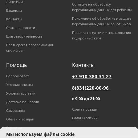
Лицензии
Согласие на обработку
персональных данных для рекламы
Вакансии
Положение об обработке и защите
Контакты
персональных данных работников
Статьи и новости
Правила покупки и использования
Благотворительность
подарочных карт
Партнерская программа для
стилистов
Помощь
Контакты
+7-910-380-31-27
Вопрос-ответ
Условия оплаты
8(831)220-00-96
Условия доставки
с 9:00 до 21:00
Доставка по России
Схема проезда
Самовывоз
Салоны оптики
Обмен и возврат
Гарантии
Мы используем файлы cookie