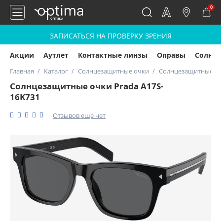
0
ЗАПИСАТЬСЯ НА ПРОВЕРКУ ЗРЕНИЯ
Акции
Аутлет
Контактные линзы
Оправы
Солнц
Главная
Каталог
Солнцезащитные очки
Солнцезащитные оч
Солнцезащитные очки Prada A17S-
16K731
Отзывов еще нет