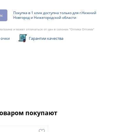
Покупка в 1 клик доступна только для г.Нижний
ик
Новгород и Нижегородской области
агазина и может отличаться от цен в салонах "Оптика Оптима"
 очки
Гарантии качества
товаром покупают