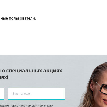
нные пользователи.
 о специальных акциях
ях!
защите персональных данных
и
даю