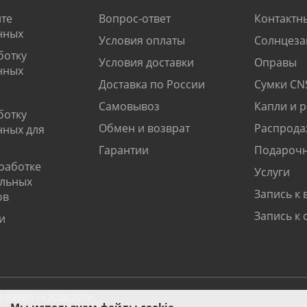
те
Вопрос-ответ
Контактн
нных
Условия оплаты
Солнцеза
ботку
Условия доставки
Оправы
нных
Доставка по России
Сумки CN
Самовывоз
Капли и 
ботку
Обмен и возврат
Распрода
нных для
Гарантии
Подарочн
работке
Услуги
альных
Запись к 
ов
Запись к 
и
06505 от 20.06.2019г.