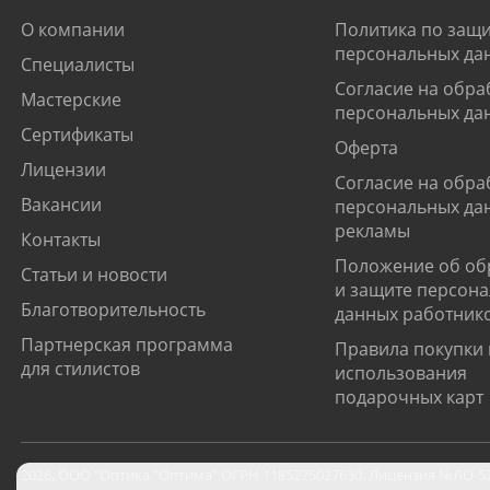
О компании
Политика по защи
персональных да
Специалисты
Согласие на обра
Мастерские
персональных да
Сертификаты
Оферта
Лицензии
Согласие на обра
Вакансии
персональных да
рекламы
Контакты
Положение об об
Статьи и новости
и защите персон
Благотворительность
данных работник
Партнерская программа
Правила покупки 
для стилистов
использования
подарочных карт
2026
,
ООО "Оптика "Оптима"
ОГРН 1185275027630. Лицензия №ЛО-52-0