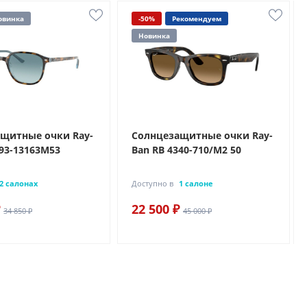
овинка
-50%
Рекомендуем
Новинка
щитные очки Ray-
Солнцезащитные очки Ray-
193-13163M53
Ban RB 4340-710/M2 50
2 салонах
Доступно в
1 салоне
22 500 ₽
34 850 ₽
45 000 ₽