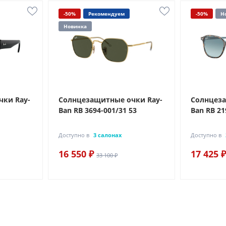
-50%
Рекомендуем
-50%
Н
Новинка
ки Ray-
Солнцезащитные очки Ray-
Солнцеза
Ban RB 3694-001/31 53
Ban RB 2
Доступно в
3 салонах
Доступно в
16 550 ₽
17 425 ₽
33 100 ₽