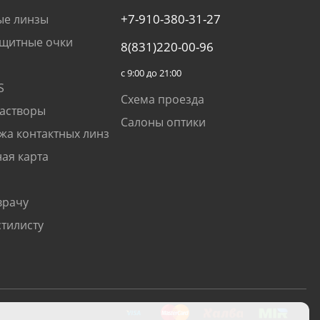
+7-910-380-31-27
ые линзы
щитные очки
8(831)220-00-96
с 9:00 до 21:00
S
Схема проезда
растворы
Салоны оптики
жа контактных линз
ая карта
врачу
стилисту