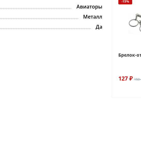
-15%
Авиаторы
Металл
Да
Брелок-о
127 ₽
150 