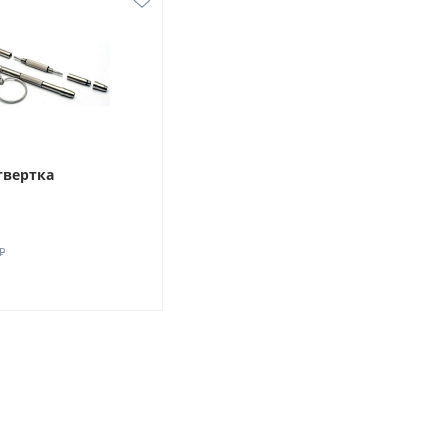
твертка
₽