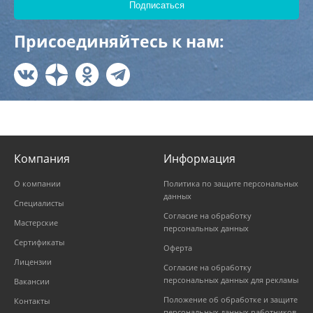
Присоединяйтесь к нам:
Компания
Информация
О компании
Политика по защите персональных
данных
Специалисты
Согласие на обработку
Мастерские
персональных данных
Сертификаты
Оферта
Лицензии
Согласие на обработку
персональных данных для рекламы
Вакансии
Положение об обработке и защите
Контакты
персональных данных работников