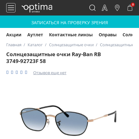
0
ЗАПИСАТЬСЯ НА ПРОВЕРКУ ЗРЕНИЯ
Акции
Аутлет
Контактные линзы
Оправы
Солнц
Главная
Каталог
Солнцезащитные очки
Солнцезащитные очк
Солнцезащитные очки Ray-Ban RB
3749-92723F 58
Отзывов еще нет