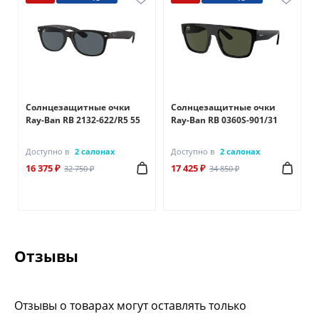
Солнцезащитные очки
Солнцезащитные очки
1
Ray-Ban RB 2132-622/R5 55
Ray-Ban RB 0360S-901/31
Доступно в
2 салонах
Доступно в
2 салонах
16 375 ₽
17 425 ₽
32 750 ₽
34 850 ₽
Отзывы
Отзывы о товарах могут оставлять только