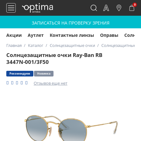
0
ЗАПИСАТЬСЯ НА ПРОВЕРКУ ЗРЕНИЯ
Акции
Аутлет
Контактные линзы
Оправы
Солнц
Главная
Каталог
Солнцезащитные очки
Солнцезащитные очк
Солнцезащитные очки Ray-Ban RB
3447N-001/3F50
Рекомендуем
Новинка
Отзывов еще нет