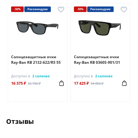
-50%
Рекомендуем
-50%
Рекомендуем
Солнцезащитные очки
Солнцезащитные очки
1
Ray-Ban RB 2132-622/R5 55
Ray-Ban RB 0360S-901/31
Доступно в
2 салонах
Доступно в
2 салонах
16 375 ₽
17 425 ₽
32 750 ₽
34 850 ₽
Отзывы