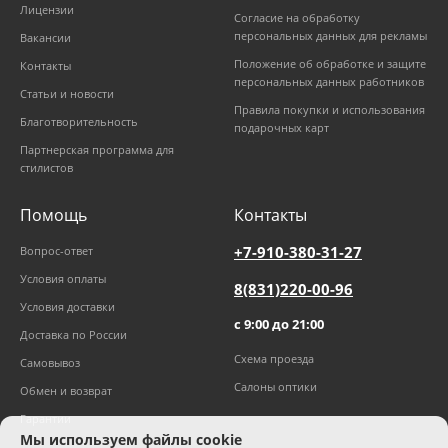
Лицензии
Согласие на обработку
персональных данных для рекламы
Вакансии
Положение об обработке и защите
Контакты
персональных данных работников
Статьи и новости
Правила покупки и использования
Благотворительность
подарочных карт
Партнерская программа для
стилистов
Помощь
Контакты
+7-910-380-31-27
Вопрос-ответ
Условия оплаты
8(831)220-00-96
Условия доставки
с 9:00 до 21:00
Доставка по России
Схема проезда
Самовывоз
Салоны оптики
Обмен и возврат
Гарантии
Мы используем файлы cookie