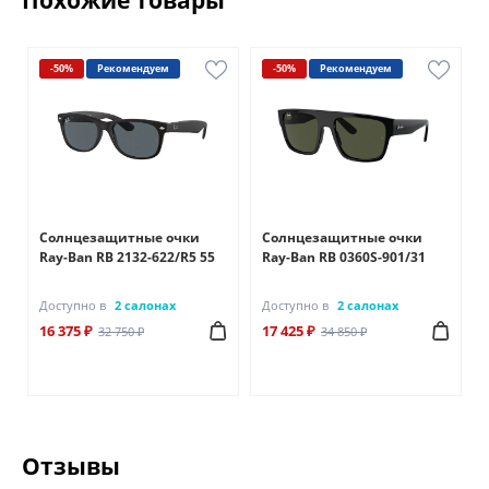
-50%
Рекомендуем
-50%
Рекомендуем
Солнцезащитные очки
Солнцезащитные очки
1
Ray-Ban RB 2132-622/R5 55
Ray-Ban RB 0360S-901/31
Доступно в
2 салонах
Доступно в
2 салонах
16 375 ₽
17 425 ₽
32 750 ₽
34 850 ₽
Отзывы