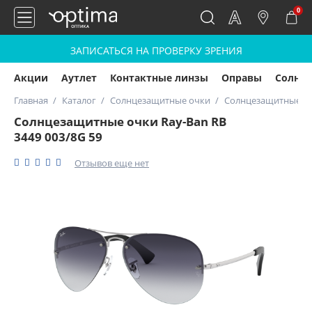
0
ЗАПИСАТЬСЯ НА ПРОВЕРКУ ЗРЕНИЯ
Акции
Аутлет
Контактные линзы
Оправы
Солнц
Главная
Каталог
Солнцезащитные очки
Солнцезащитные очк
Солнцезащитные очки Ray-Ban RB
3449 003/8G 59
Отзывов еще нет