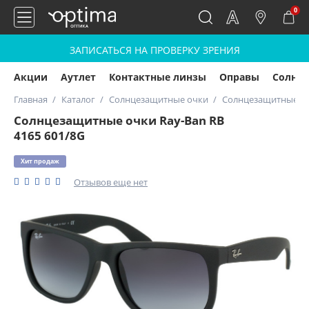
0
ЗАПИСАТЬСЯ НА ПРОВЕРКУ ЗРЕНИЯ
Акции
Аутлет
Контактные линзы
Оправы
Солнц
Главная
Каталог
Солнцезащитные очки
Солнцезащитные очк
Солнцезащитные очки Ray-Ban RB
4165 601/8G
Хит продаж
Отзывов еще нет