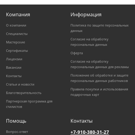
Компания
Информация
О компании
Политика по защите персональных
данных
Специалисты
Согласие на обработку
Мастерские
персональных данных
Сертификаты
Оферта
Лицензии
Согласие на обработку
персональных данных для рекламы
Вакансии
Положение об обработке и защите
Контакты
персональных данных работников
Статьи и новости
Правила покупки и использования
Благотворительность
подарочных карт
Партнерская программа для
стилистов
Помощь
Контакты
+7-910-380-31-27
Вопрос-ответ