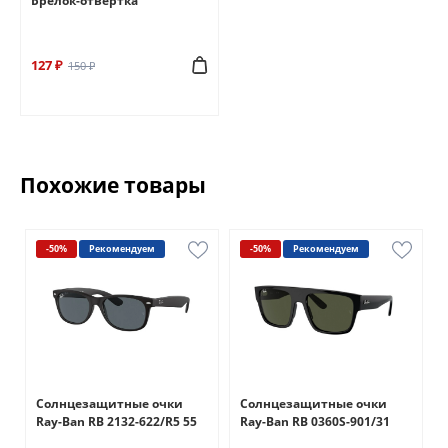
Брелок-отвертка
127 ₽
150 ₽
Похожие товары
-50%
Рекомендуем
-50%
Рекомендуем
Солнцезащитные очки
Солнцезащитные очки
1
Ray-Ban RB 2132-622/R5 55
Ray-Ban RB 0360S-901/31