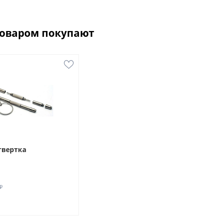
товаром покупают
твертка
₽