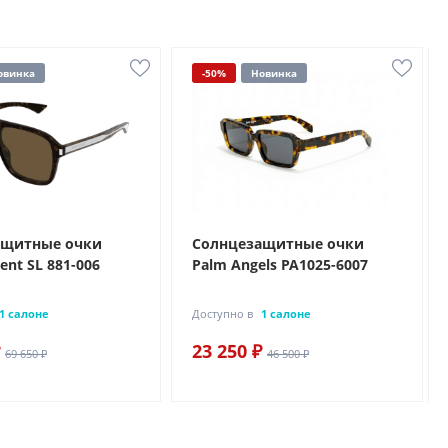
овинка
-50%
Новинка
ащитные очки
Солнцезащитные очки
rent SL 881-006
Palm Angels PA1025-6007
1 салоне
Доступно в
1 салоне
23 250 ₽
69 650 ₽
46 500 ₽