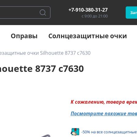
+7-910-380-31-27
Зап
с 9:00 до 21:00
Оправы
Солнцезащитные очки
защитные очки Silhouette 8737 c7630
uette 8737 c7630
К сожалению, товара вре
Посмотрите похожие то
-50% на все солнцезащитные