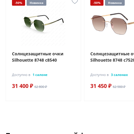
-50%
Новинка
-50%
Новинка
Солнцезащитные очки
Солнцезащитные о
Silhouette 8748 с8540
Silhouette 8748 с752
Доступно в
1 салоне
Доступно в
3 салонах
31 400 ₽
31 450 ₽
62 800 ₽
62 900 ₽