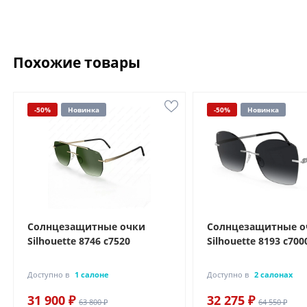
Похожие товары
-50%
Новинка
-50%
Новинка
Солнцезащитные очки
Солнцезащитные о
Silhouette 8746 с7520
Silhouette 8193 с700
Доступно в
1 салоне
Доступно в
2 салонах
31 900 ₽
32 275 ₽
63 800 ₽
64 550 ₽