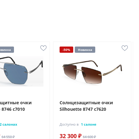
овинка
-50%
Новинка
ащитные очки
Солнцезащитные очки
e 8746 с7010
Silhouette 8747 с7620
2 салонах
Доступно в
1 салоне
32 300 ₽
64 550 ₽
64 600 ₽