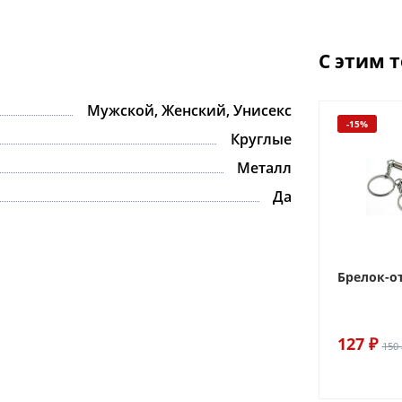
С этим 
Мужской, Женский, Унисекс
-15%
Круглые
Металл
Да
Брелок-о
127 ₽
150 