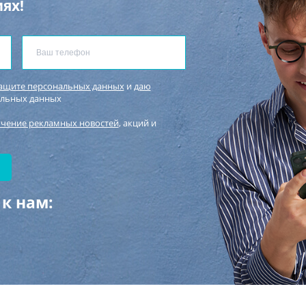
ях!
защите персональных данных
и
даю
альных данных
учение рекламных новостей
, акций и
к нам: