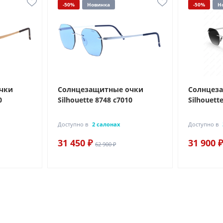
-50%
Новинка
-50%
Н
чки
Солнцезащитные очки
Солнцез
0
Silhouette 8748 с7010
Silhouett
Доступно в
2 салонах
Доступно в
31 450 ₽
31 900 ₽
62 900 ₽