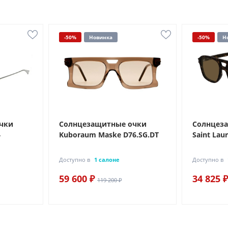
-50%
Новинка
-50%
Н
чки
Солнцезащитные очки
Солнцез
4
Kuboraum Maske D76.SG.DT
Saint Lau
Доступно в
1 салоне
Доступно в
59 600 ₽
34 825 ₽
119 200 ₽