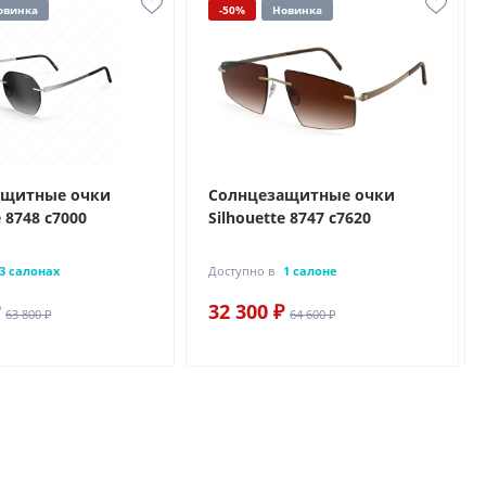
овинка
-50%
Новинка
ащитные очки
Солнцезащитные очки
e 8748 с7000
Silhouette 8747 с7620
3 салонах
Доступно в
1 салоне
32 300 ₽
63 800 ₽
64 600 ₽