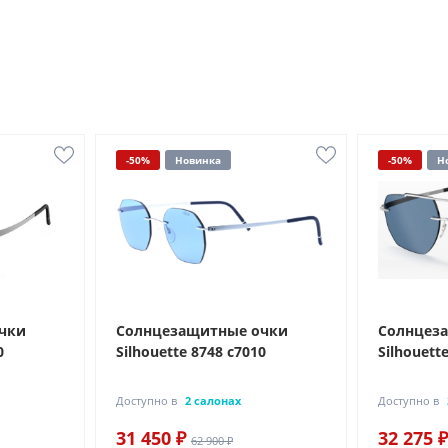
-50%
Новинка
-50%
Н
чки
Солнцезащитные очки
Солнцез
0
Silhouette 8748 с7010
Silhouett
Доступно в
2 салонах
Доступно в
31 450 ₽
32 275 ₽
62 900 ₽