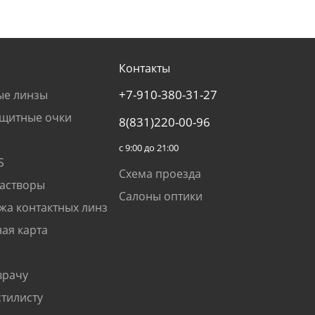
Контакты
+7-910-380-31-27
ые линзы
щитные очки
8(831)220-00-96
с 9:00 до 21:00
S
Схема проезда
растворы
Салоны оптики
жа контактных линз
ая карта
врачу
стилисту