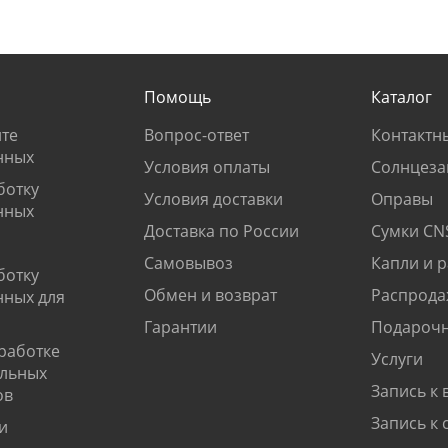
Помощь
Каталог
те
Вопрос-ответ
Контактн
нных
Условия оплаты
Солнцеза
ботку
Условия доставки
Оправы
нных
Доставка по России
Сумки CN
Самовывоз
Капли и 
ботку
Обмен и возврат
Распрода
нных для
Гарантии
Подарочн
работке
Услуги
альных
Запись к 
ов
Запись к 
и