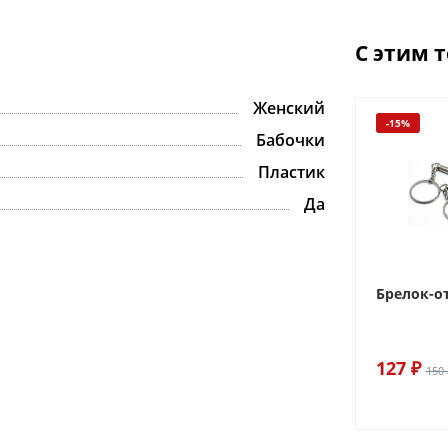
С этим 
Женский
-15%
Бабочки
Пластик
Да
Брелок-о
127 ₽
150 