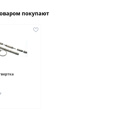
товаром покупают
твертка
₽