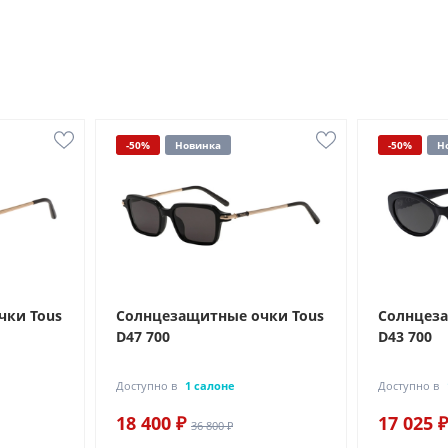
-50%
Новинка
-50%
Н
чки Tous
Солнцезащитные очки Tous
Солнцеза
D47 700
D43 700
Доступно в
1 салоне
Доступно в
18 400 ₽
17 025 ₽
36 800 ₽