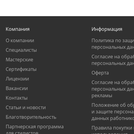
Компания
Информация
О компании
Политика по защи
персональных да
Специалисты
Согласие на обра
Мастерские
персональных да
Сертификаты
Оферта
Лицензии
Согласие на обра
Вакансии
персональных да
рекламы
Контакты
Положение об об
Статьи и новости
и защите персон
Благотворительность
данных работник
Партнерская программа
Правила покупки 
для стилистов