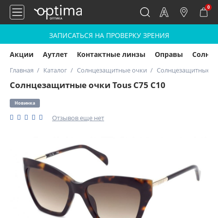
0
ЗАПИСАТЬСЯ НА ПРОВЕРКУ ЗРЕНИЯ
Акции
Аутлет
Контактные линзы
Оправы
Солнц
Главная
Каталог
Солнцезащитные очки
Солнцезащитные оч
Солнцезащитные очки Tous C75 C10
Новинка
Отзывов еще нет