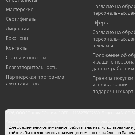
Согласие на обра
Мастерские
персональных да
Сертификаты
Оферта
Лицензии
Согласие на обра
Вакансии
персональных да
рекламы
Контакты
Положение об об
Статьи и новости
и защите персон
Благотворительность
данных работник
Партнерская программа
Правила покупки 
для стилистов
использования
подарочных карт
2026
,
ООО "Оптика "Оптима"
ОГРН 1185275027630. Лицензия №ЛО-52-0
Характеристики, описание, наличие и стоимость товаров не являют
Цены на сайте могут отличаться от цен в салонах и действуют толь
Для обеспечения оптимальной работы анализа, использования и
сайтом, Вы соглашаетесь с размещением cookie-файлов на Вашем