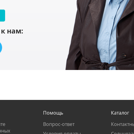
к нам:
Помощь
Каталог
те
Вопрос-ответ
Контактн
нных
Условия оплаты
Солнцеза