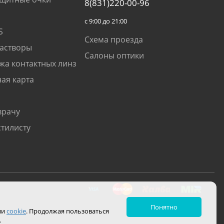
8(831)220-00-96
с 9:00 до 21:00
S
Схема проезда
растворы
Салоны оптики
жа контактных линз
ая карта
врачу
стилисту
Понятно
ии
cookie
. Продолжая пользоваться
.