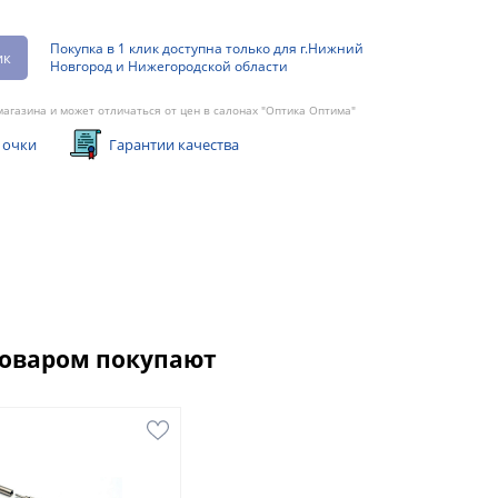
Покупка в 1 клик доступна только для г.Нижний
ик
Новгород и Нижегородской области
агазина и может отличаться от цен в салонах "Оптика Оптима"
 очки
Гарантии качества
товаром покупают