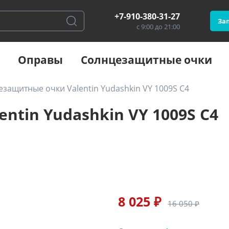
+7-910-380-31-27
Зап
с 9:00 до 21:00
Оправы
Солнцезащитные очки
защитные очки Valentin Yudashkin VY 1009S C4
tin Yudashkin VY 1009S C4
8 025 ₽
16 050 ₽