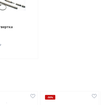
твертка
₽
-50%