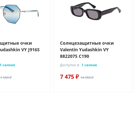
ащитные очки
Солнцезащитные очки
Yudashkin VY J916S
Valentin Yudashkin VY
882207S C190
1 салоне
Доступно в
1 салоне
7 475 ₽
11 550 ₽
14 950 ₽