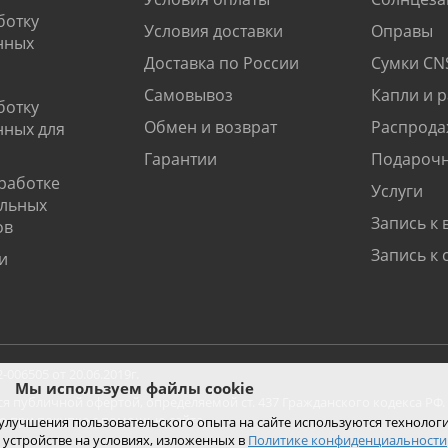
ботку
Условия доставки
Оправы
нных
Доставка по России
Сумки CN
Самовывоз
Капли и 
ботку
Обмен и возврат
Распрода
нных для
Гарантии
Подарочн
работке
Услуги
альных
Запись к 
ов
Запись к 
и
06505 от 20.06.2019г.
Мы используем файлы cookie
ся публичной офертой, определяемой ст. 437 Гражданского кодекса РФ.
ко при покупке с помощью сайта.
 улучшения пользовательского опыта на сайте используются технолог
 устройстве на условиях, изложенных в
Политике конфиденциальности