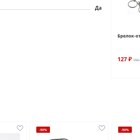
Да
Брелок-о
127 ₽
150 
-50%
-50%