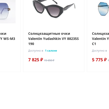
чки
Солнцезащитные очки
Солнцез
 VY WS-M3
Valentin Yudashkin VY 88235S
Valentin 
190
C1
Доступно в
1 салоне
Доступно в
7 825 ₽
5 775 ₽
15 650 ₽