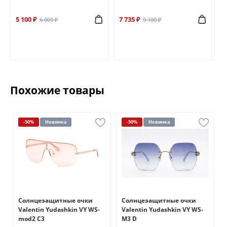
5 100 ₽
7 735 ₽
6 
6 000 ₽
9 100 ₽
Похожие товары
-50%
Новинка
-50%
Новинка
Солнцезащитные очки
Солнцезащитные очки
Valentin Yudashkin VY WS-
Valentin Yudashkin VY WS-
mod2 C3
M3 D