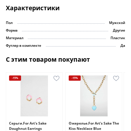
Характеристики
Пол
Мужской
Форма
Другие
Материал
Пластик
Футляр в комплекте
Да
С этим товаром покупают
-15%
-15%
e
Серьги.For Art's Sake
Ожерелье.For Art's Sake The
Бр
Doughnut Earrings
Kiss Necklace Blue
Br