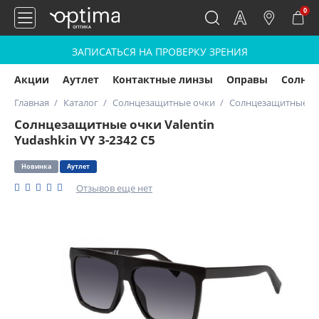
0
ЗАПИСАТЬСЯ НА ПРОВЕРКУ ЗРЕНИЯ
Акции
Аутлет
Контактные линзы
Оправы
Солнц
Главная
Каталог
Солнцезащитные очки
Солнцезащитные очк
Солнцезащитные очки Valentin
Yudashkin VY 3-2342 С5
Новинка
Аутлет
Отзывов еще нет