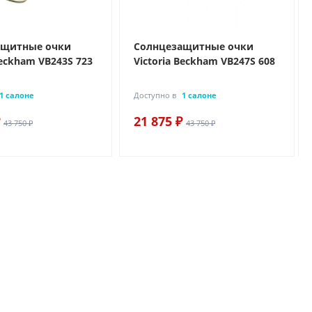
ащитные очки
Солнцезащитные очки
Beckham VB243S 723
Victoria Beckham VB247S 608
1 салоне
Доступно в
1 салоне
21 875 ₽
43 750 ₽
43 750 ₽