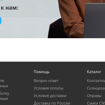
к нам:
Помощь
Каталог
те
Вопрос-ответ
Контактн
нных
Условия оплаты
Солнцеза
ботку
Условия доставки
Оправы
нных
Доставка по России
Сумки CN