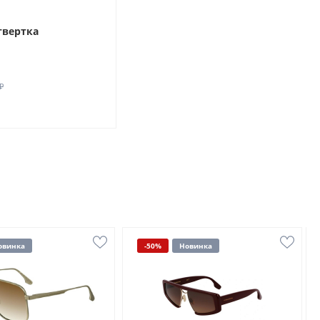
твертка
₽
овинка
-50%
Новинка