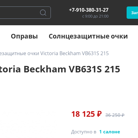
+7-910-380-31-27
Зап
с 9:00 до 21:00
Оправы
Солнцезащитные очки
защитные очки Victoria Beckham VB631S 215
oria Beckham VB631S 215
18 125 ₽
36 250 ₽
Доступно в
1 салоне