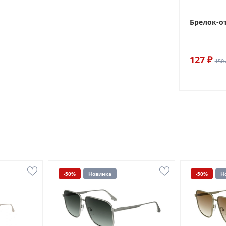
Брелок-о
127 ₽
150 
-50%
Новинка
-50%
Н