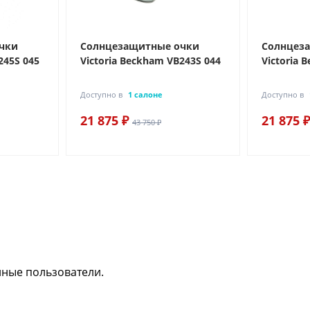
чки
Солнцезащитные очки
Солнцез
245S 045
Victoria Beckham VB243S 044
Victoria 
Доступно в
1 салоне
Доступно в
21 875 ₽
21 875 ₽
43 750 ₽
нные пользователи.