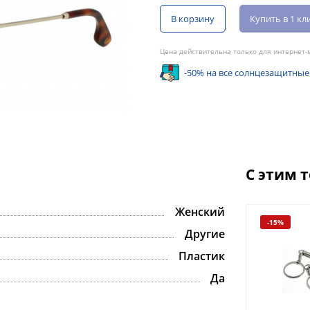
В корзину
Купить в 1 кл
Цена действительна только для интернет-м
-50% на все солнцезащитные
С этим 
Женский
-15%
Другие
Пластик
Да