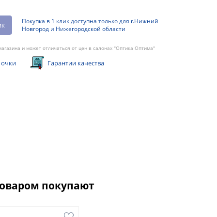
Покупка в 1 клик доступна только для г.Нижний
ик
Новгород и Нижегородской области
агазина и может отличаться от цен в салонах "Оптика Оптима"
 очки
Гарантии качества
товаром покупают