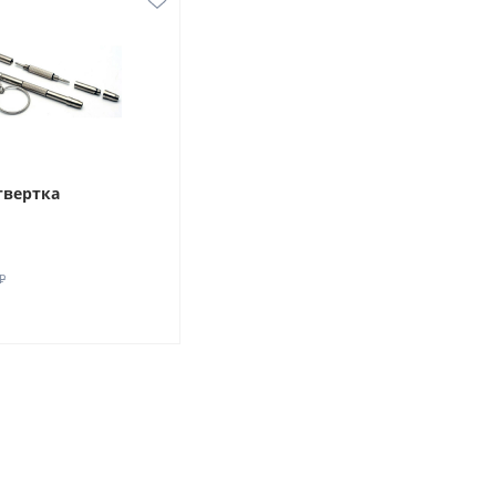
твертка
₽