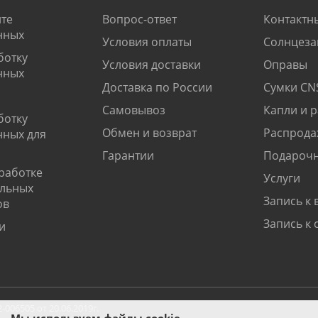
те
Вопрос-ответ
Контактн
нных
Условия оплаты
Солнцеза
ботку
Условия доставки
Оправы
нных
Доставка по России
Сумки CN
Самовывоз
Капли и 
ботку
Обмен и возврат
Распрода
нных для
Гарантии
Подарочн
работке
Услуги
альных
Запись к 
ов
Запись к 
и
06505 от 20.06.2019г.