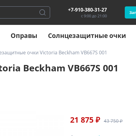
+7-910-380-31-27
Зап
с 9:00 до 21:00
Оправы
Солнцезащитные очки
защитные очки Victoria Beckham VB667S 001
oria Beckham VB667S 001
21 875 ₽
43 750 ₽