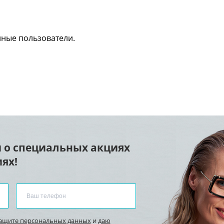
нные пользователи.
 о специальных акциях
ях!
защите персональных данных
и
даю