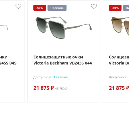
-50%
Новинка
-50%
Н
чки
Солнцезащитные очки
Солнцез
245S 045
Victoria Beckham VB243S 044
Victoria 
Доступно в
1 салоне
Доступно в
21 875 ₽
21 875 ₽
43 750 ₽