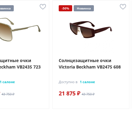
овинка
-50%
Новинка
ащитные очки
Солнцезащитные очки
Beckham VB243S 723
Victoria Beckham VB247S 608
1 салоне
Доступно в
1 салоне
21 875 ₽
43 750 ₽
43 750 ₽