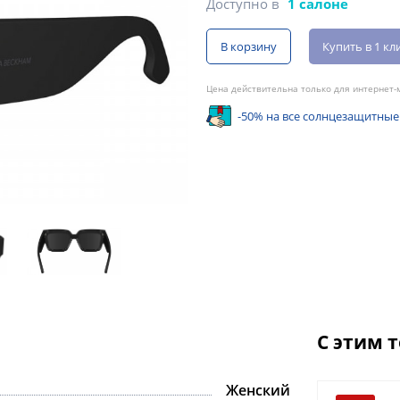
Доступно в
1 салоне
В корзину
Купить в 1 кл
Цена действительна только для интернет-м
-50% на все солнцезащитные
С этим 
Женский