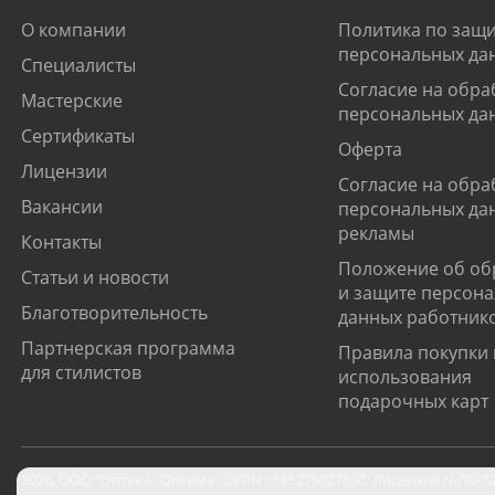
О компании
Политика по защи
персональных да
Специалисты
Согласие на обра
Мастерские
персональных да
Сертификаты
Оферта
Лицензии
Согласие на обра
Вакансии
персональных да
рекламы
Контакты
Положение об об
Статьи и новости
и защите персон
Благотворительность
данных работник
Партнерская программа
Правила покупки 
для стилистов
использования
подарочных карт
2026
,
ООО "Оптика "Оптима"
ОГРН 1185275027630. Лицензия №ЛО-52-0