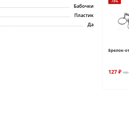
-15%
Бабочки
Пластик
Да
Брелок-о
127 ₽
150 