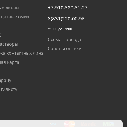
+7-910-380-31-27
ые линзы
щитные очки
8(831)220-00-96
с 9:00 до 21:00
S
Схема проезда
растворы
Салоны оптики
жа контактных линз
ая карта
врачу
стилисту