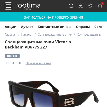
0
ЗАПИСАТЬСЯ НА ПРОВЕРКУ ЗРЕНИЯ
Акции
Аутлет
Контактные линзы
Оправы
Солнц
Главная
Каталог
Солнцезащитные очки
Солнцезащитные очк
Солнцезащитные очки Victoria
Beckham VB677S 227
Новинка
Отзывов еще нет