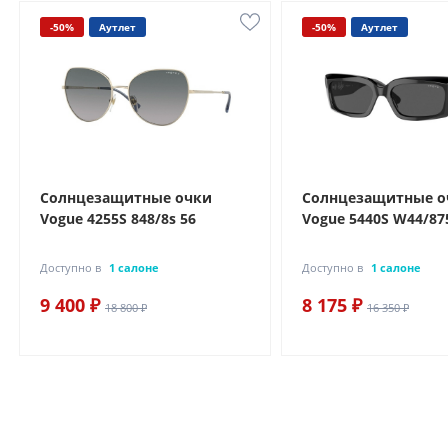
-50%
Аутлет
-50%
Аутлет
Солнцезащитные очки
Солнцезащитные о
Vogue 4255S 848/8s 56
Vogue 5440S W44/87
Доступно в
1 салоне
Доступно в
1 салоне
9 400 ₽
8 175 ₽
18 800 ₽
16 350 ₽