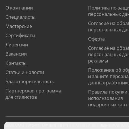
О компании
Политика по защи
персональных да
Специалисты
Согласие на обра
Мастерские
персональных да
Сертификаты
Оферта
Лицензии
Согласие на обра
Вакансии
персональных да
рекламы
Контакты
Положение об об
Статьи и новости
и защите персон
Благотворительность
данных работник
Партнерская программа
Правила покупки 
для стилистов
использования
подарочных карт
2026
,
ООО "Оптика "Оптима"
ОГРН 1185275027630. Лицензия №ЛО-52-0