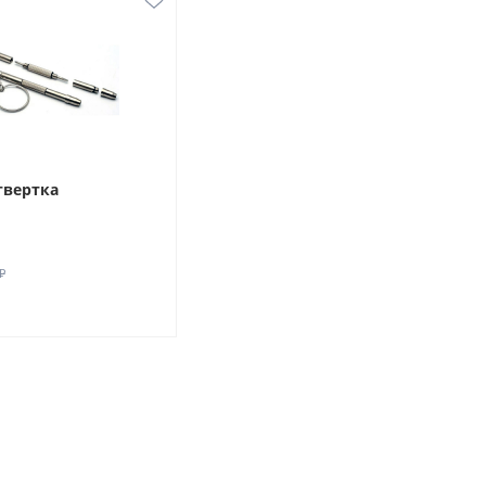
твертка
₽