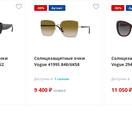
-50%
Аутлет
-50%
А
чки
Солнцезащитные очки
Солнцез
52
Vogue 4199S 848/6K58
Vogue 29
Доступно в
1 салоне
Доступно в
9 400 ₽
11 050 ₽
18 800 ₽