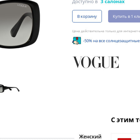
Доступно в
3 салонах
В корзину
Купить в 1 кл
Цена действительна только для интернет-м
-50% на все солнцезащитные
С этим 
Женский