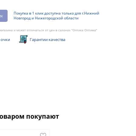
Покупка в 1 клик доступна только для г.Нижний
ик
Новгород и Нижегородской области
агазина и может отличаться от цен в салонах "Оптика Оптима"
 очки
Гарантии качества
товаром покупают