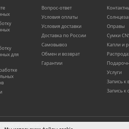
те
Вопрос-ответ
Контактн
нных
Условия оплаты
Солнцеза
ботку
Условия доставки
Оправы
нных
Доставка по России
Сумки CN
Самовывоз
Капли и 
ботку
Обмен и возврат
Распрода
нных для
Гарантии
Подарочн
работке
Услуги
альных
Запись к 
ов
Запись к 
и
06505 от 20.06.2019г.