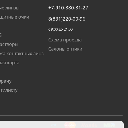
+7-910-380-31-27
ые линзы
щитные очки
8(831)220-00-96
с 9:00 до 21:00
S
Схема проезда
растворы
Салоны оптики
жа контактных линз
ая карта
врачу
стилисту