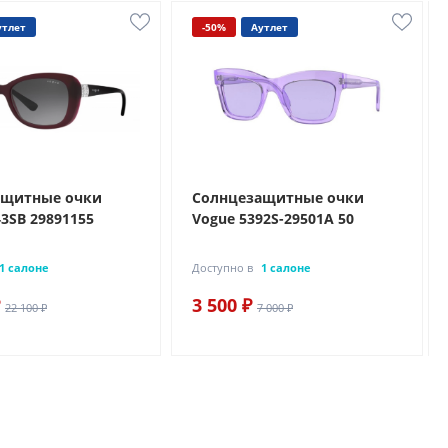
утлет
-50%
Аутлет
ащитные очки
Солнцезащитные очки
43SB 29891155
Vogue 5392S-29501A 50
1 салоне
Доступно в
1 салоне
3 500 ₽
22 100 ₽
7 000 ₽