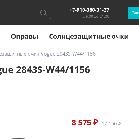
+7-910-380-31-27
Зап
с 9:00 до 21:00
Оправы
Солнцезащитные очки
езащитные очки Vogue 2843S-W44/1156
ue 2843S-W44/1156
8 575 ₽
17 150 ₽