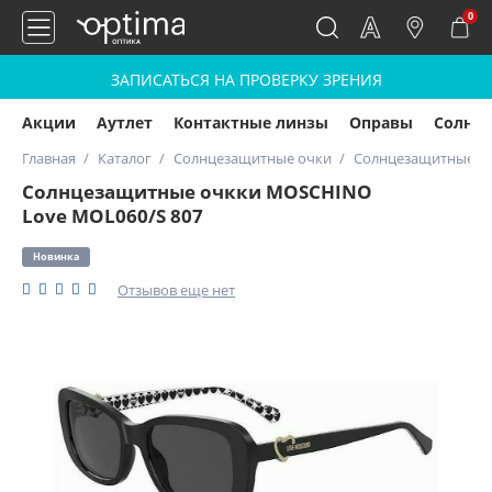
0
ЗАПИСАТЬСЯ НА ПРОВЕРКУ ЗРЕНИЯ
Акции
Аутлет
Контактные линзы
Оправы
Солнц
Главная
Каталог
Солнцезащитные очки
Солнцезащитные оч
Солнцезащитные очкки MOSCHINO
Love MOL060/S 807
Новинка
Отзывов еще нет