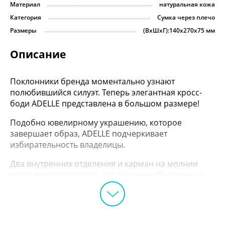
Материал
натуральная кожа
Категория
Сумка через плечо
Размеры
(ВхШхГ):140х270х75 мм
Описание
Поклонники бренда моментально узнают
полюбившийся силуэт. Теперь элегантная кросс-
боди ADELLE представлена в большом размере!
Подобно ювелирному украшению, которое
завершает образ, ADELLE подчеркивает
избирательность владелицы.
Два внутренних отделения и карман на молнии
позволяют разместить все самое необходимые и
создать свой порядок. В модель поместятся
смартфон, паспорт, портмоне, powerbank, ключи и
любимая помада.