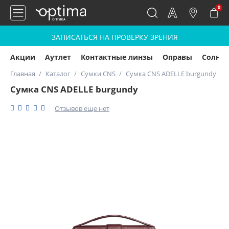
0
ЗАПИСАТЬСЯ НА ПРОВЕРКУ ЗРЕНИЯ
Акции
Аутлет
Контактные линзы
Оправы
Солнц
Главная
Каталог
Сумки CNS
Сумка CNS ADELLE burgundy
Сумка CNS ADELLE burgundy
Отзывов еще нет