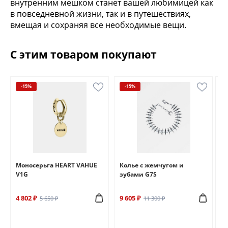
внутренним мешком станет вашей любимицей как
в повседневной жизни, так и в путешествиях,
вмещая и сохраняя все необходимые вещи.
• 1 большое просторное внутреннее отделение
С этим товаром покупают
• 1 объёмный внутренний карман на молнии
• 2 объёмных внутренних накладных кармана
• Удобные регулируемые плечевые ручки
-15%
-15%
Моносерьга HEART VAHUE
Колье с жемчугом и
А
V1G
зубами G7S
п
4 802 ₽
9 605 ₽
8 
5 650 ₽
11 300 ₽