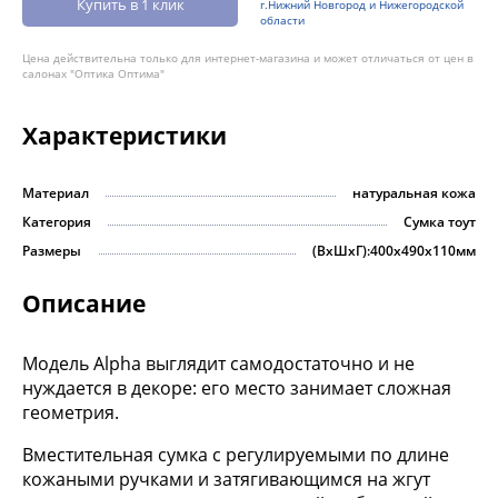
Купить в 1 клик
г.Нижний Новгород и Нижегородской
области
Цена действительна только для интернет-магазина и может отличаться от цен в
салонах "Оптика Оптима"
Характеристики
Материал
натуральная кожа
Категория
Сумка тоут
Размеры
(ВхШхГ):400х490х110мм
Описание
Модель Alpha выглядит самодостаточно и не
нуждается в декоре: его место занимает сложная
геометрия.
Вместительная сумка с регулируемыми по длине
кожаными ручками и затягивающимся на жгут