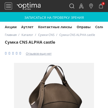
0
ЗАПИСАТЬСЯ НА ПРОВЕРКУ ЗРЕНИЯ
Акции
Аутлет
Контактные линзы
Оправы
Солнц
Главная
Каталог
Сумки CNS
Сумка CNS ALPHA castle
Сумка CNS ALPHA castle
Отзывов еще нет