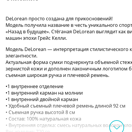
DeLorean просто создана для прикосновений!
Модель получила название в честь уникального спо
«Назад в будущее». Стёганая DeLorean выглядит как
машин эпохи Грейс Келли.
Модель DeLorean — интерпретация стилистического 
элегантности.
Актуальная форма сумки подчеркнута объемной стежк
зернистой кожи и дополнен лаконичным логотипом бр
съемная широкая ручка и плечевой ремень.
•1 внутреннее отделение
•1 внутренний карман на молнии
•1 внутренний двойной карман
• Удобный съемный плечевой ремень длиной 92 см
• Съемная ручка высотой 8 см
• Состав: 100% натуральная кожа
• Внутренняя отделка: смесь натуральных волокон хло
Вес изделия: 720 гр