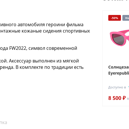
-50%
Но
ртивного автомобиля героини фильма
 винтажные кожаные сидения спортивных
кода FW2022, символ современной
ой. Аксессуар выполнен из мягкой
енда. В комплекте по традиции есть
Солнцез
Eyerepubli
Доступно в
8 500 ₽
1
пка