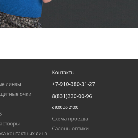
Контакты
+7-910-380-31-27
ые линзы
щитные очки
8(831)220-00-96
с 9:00 до 21:00
S
Схема проезда
растворы
Салоны оптики
жа контактных линз