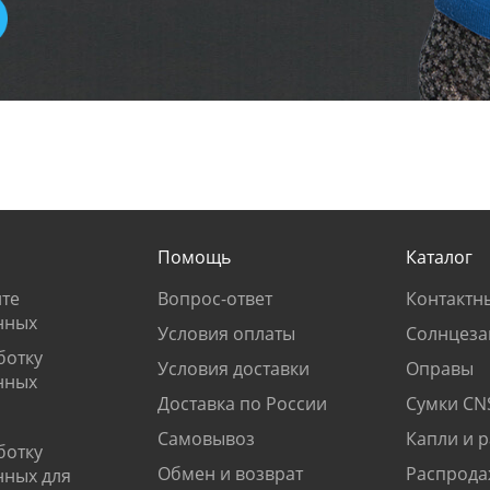
Помощь
Каталог
те
Вопрос-ответ
Контактн
нных
Условия оплаты
Солнцеза
ботку
Условия доставки
Оправы
нных
Доставка по России
Сумки CN
Самовывоз
Капли и 
ботку
Обмен и возврат
Распрода
нных для