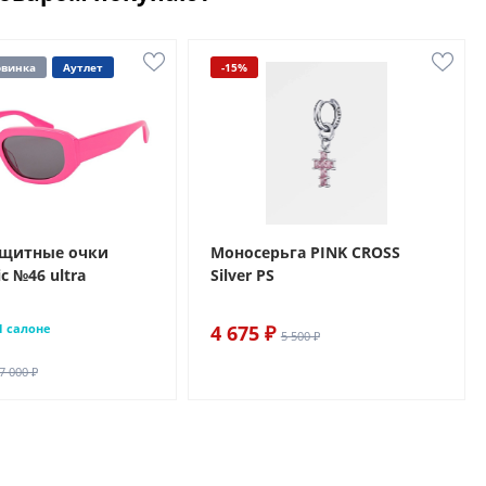
винка
Аутлет
-15%
ащитные очки
Моносерьга PINK CROSS
c №46 ultra
Silver PS
1 салоне
4 675 ₽
5 500 ₽
7 000 ₽