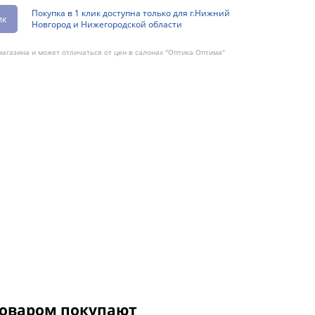
Покупка в 1 клик доступна только для г.Нижний
ик
Новгород и Нижегородской области
агазина и может отличаться от цен в салонах "Оптика Оптима"
товаром покупают