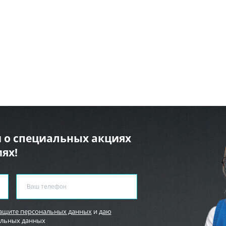
 о специальных акциях
ях!
защите персональных данных
и
даю
альных данных