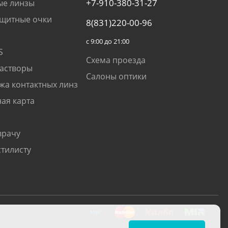
+7-910-380-31-27
ые линзы
щитные очки
8(831)220-00-96
с 9:00 до 21:00
S
Схема проезда
растворы
Салоны оптики
жа контактных линз
ая карта
врачу
стилисту