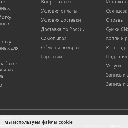
те
Вопрос-ответ
Контактн
нных
Условия оплаты
Солнцеза
ботку
Условия доставки
Оправы
нных
Доставка по России
Сумки CN
Самовывоз
Капли и 
ботку
Обмен и возврат
Распрода
нных для
Гарантии
Подарочн
работке
Услуги
альных
Запись к 
ов
Запись к 
и
06505 от 20.06.2019г.
Мы используем файлы cookie
ся публичной офертой, определяемой ст. 437 Гражданского кодекса РФ.