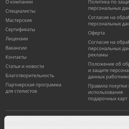
О компании
Политика по защи
персональных да
Специалисты
Согласие на обра
Мастерские
персональных да
Сертификаты
Оферта
Лицензии
Согласие на обра
Вакансии
персональных да
рекламы
Контакты
Положение об об
Статьи и новости
и защите персон
Благотворительность
данных работник
Партнерская программа
Правила покупки 
для стилистов
использования
подарочных карт
2026
,
ООО "Оптика "Оптима"
ОГРН 1185275027630. Лицензия №ЛО-52-0
Характеристики, описание, наличие и стоимость товаров не являют