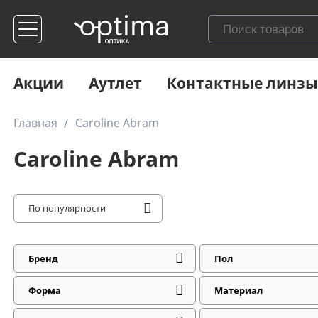
Акции
Аутлет
Контактные линзы
Главная
Caroline Abram
Caroline Abram
По популярности
Бренд
Пол
Форма
Материал