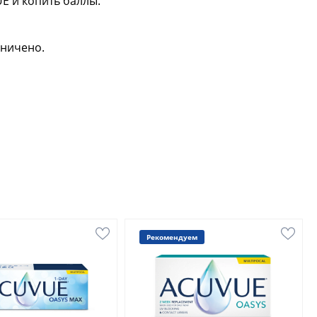
E и копить баллы.
аничено.
Рекомендуем