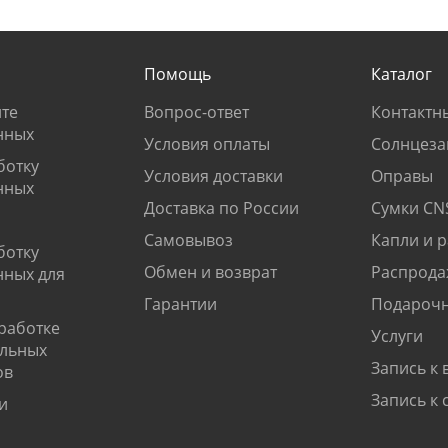
Помощь
Каталог
те
Вопрос-ответ
Контактн
нных
Условия оплаты
Солнцеза
ботку
Условия доставки
Оправы
нных
Доставка по России
Сумки CN
Самовывоз
Капли и 
ботку
Обмен и возврат
Распрода
нных для
Гарантии
Подарочн
работке
Услуги
альных
Запись к 
ов
Запись к 
и