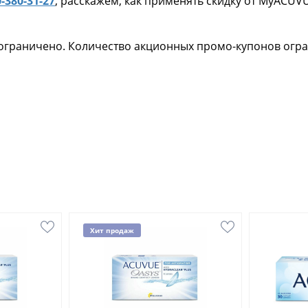
-380-31-27
, расскажем, как применять скидку от MyACUVU
 ограничено. Количество акционных промо-купонов огр
Хит продаж