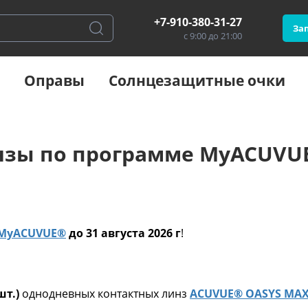
+7-910-380-31-27
Зап
с 9:00 до 21:00
Оправы
Солнцезащитные очки
нзы по программе MyACUVU
MyACUVUE®
до 31 августа 2026 г
!
шт.)
однодневных контактных линз
ACUVUE® OASYS MAX