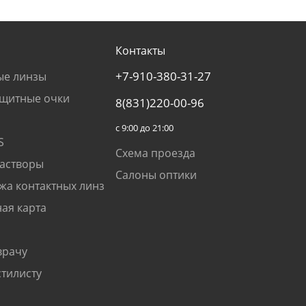
Контакты
+7-910-380-31-27
ые линзы
щитные очки
8(831)220-00-96
с 9:00 до 21:00
S
Схема проезда
растворы
Салоны оптики
жа контактных линз
ая карта
врачу
стилисту