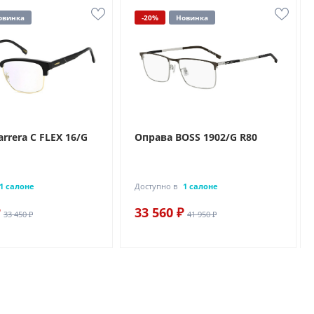
овинка
-20%
Новинка
rrera C FLEX 16/G
Оправа BOSS 1902/G R80
1 салоне
Доступно в
1 салоне
33 560 ₽
33 450 ₽
41 950 ₽