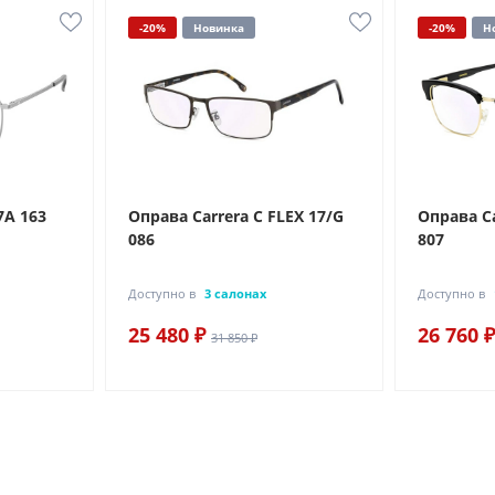
-20%
Новинка
-20%
Н
7A 163
Оправа Carrera C FLEX 17/G
Оправа Ca
086
807
Доступно в
3 салонах
Доступно в
25 480 ₽
26 760 ₽
31 850 ₽