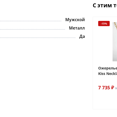
С этим 
Мужской
-15%
-15%
Металл
Да
ake
Браслет For Art's Sake Olive
Ожерелье.
Bracelet Gold
Kiss Neckl
6 290 ₽
7 735 ₽
7 400 ₽
9