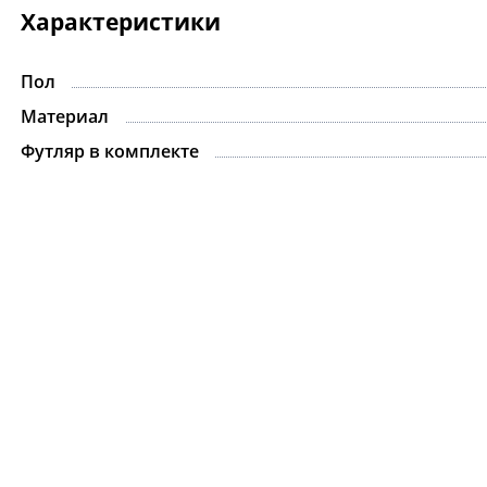
Характеристики
Пол
-15%
Материал
Футляр в комплекте
Цепочка.For Art's S
Gabriel Silver
8 075 ₽
9 500 ₽