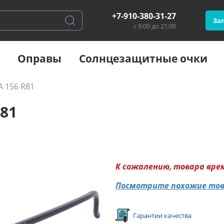
+7-910-380-31-27
Зап
с 9:00 до 21:00
Оправы
Солнцезащитные очки
A 156 R81
R81
К сожалению, товара вре
Посмотрите похожие то
Гарантии качества