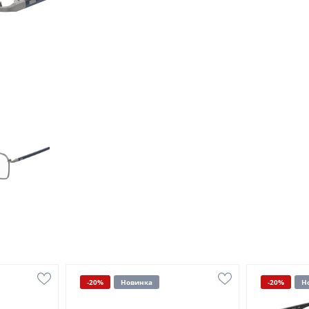
-20%
Новинка
-20%
Н