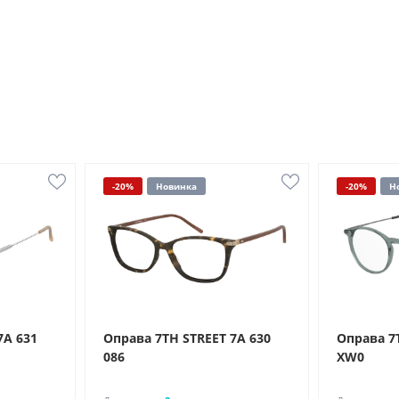
-20%
Новинка
-20%
Н
7A 631
Оправа 7TH STREET 7A 630
Оправа 7
086
XW0