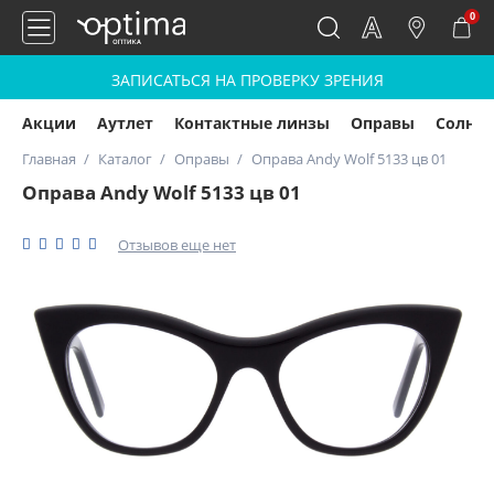
0
ЗАПИСАТЬСЯ НА ПРОВЕРКУ ЗРЕНИЯ
Акции
Аутлет
Контактные линзы
Оправы
Солнц
Главная
Каталог
Оправы
Оправа Andy Wolf 5133 цв 01
Оправа Andy Wolf 5133 цв 01
Отзывов еще нет