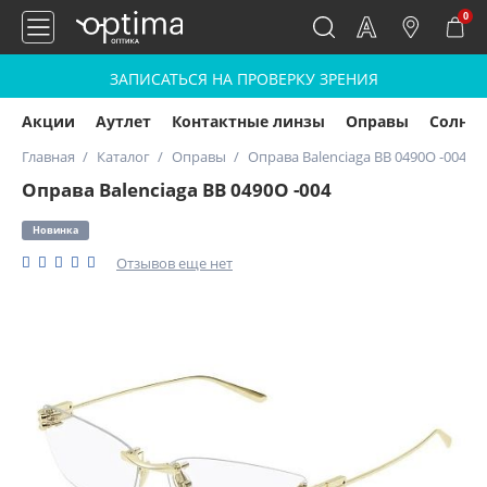
0
ЗАПИСАТЬСЯ НА ПРОВЕРКУ ЗРЕНИЯ
Акции
Аутлет
Контактные линзы
Оправы
Солнц
Главная
Каталог
Оправы
Оправа Balenciaga BB 0490O -004
Оправа Balenciaga BB 0490O -004
Новинка
Отзывов еще нет