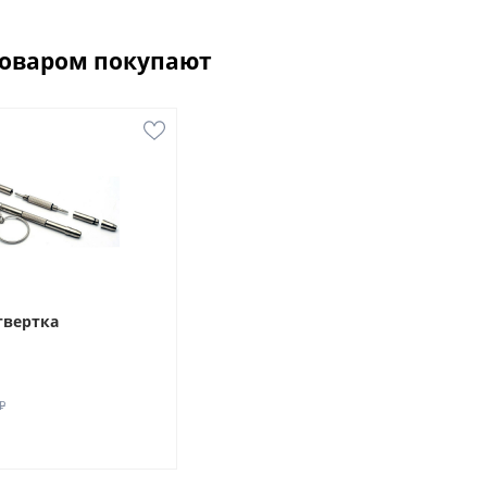
товаром покупают
твертка
₽