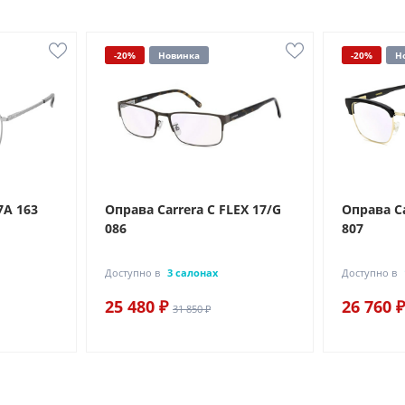
-20%
Новинка
-20%
Н
7A 163
Оправа Carrera C FLEX 17/G
Оправа Ca
086
807
Доступно в
3 салонах
Доступно в
25 480 ₽
26 760 ₽
31 850 ₽