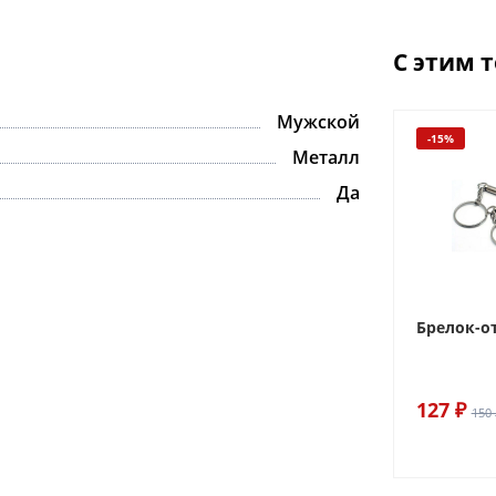
С этим 
Мужской
-15%
Металл
Да
Брелок-о
127 ₽
150 