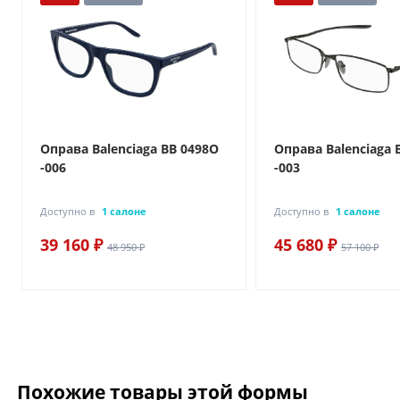
Оправа Balenciaga BB 0498O
Оправа Balenciaga 
-006
-003
Доступно в
1 салоне
Доступно в
1 салоне
39 160 ₽
45 680 ₽
48 950 ₽
57 100 ₽
Похожие товары этой формы