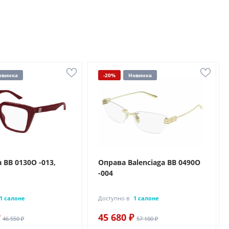
овинка
-20%
Новинка
a BB 0130O -013,
Оправа Balenciaga BB 0490O
-004
1 салоне
Доступно в
1 салоне
45 680 ₽
46 550 ₽
57 100 ₽