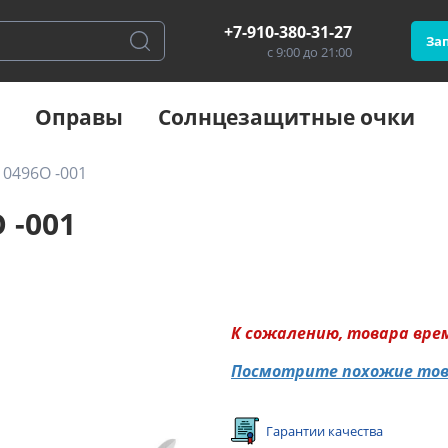
+7-910-380-31-27
Зап
с 9:00 до 21:00
Оправы
Солнцезащитные очки
 0496O -001
 -001
К сожалению, товара вре
Посмотрите похожие то
Гарантии качества