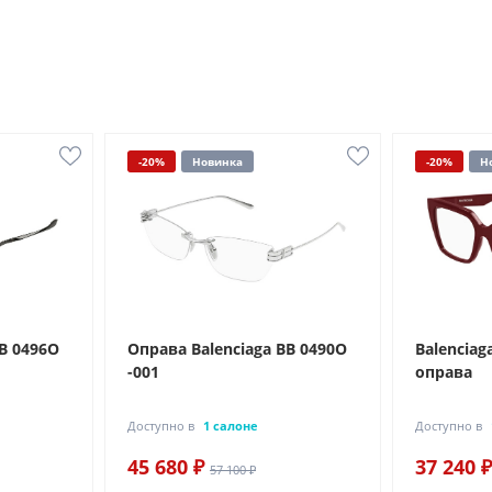
-20%
Новинка
-20%
Н
BB 0496O
Оправа Balenciaga BB 0490O
Balenciag
-001
оправа
Доступно в
1 салоне
Доступно в
45 680 ₽
37 240 ₽
57 100 ₽