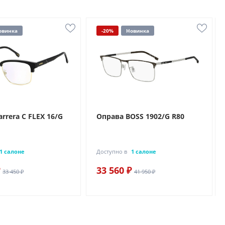
овинка
-20%
Новинка
rrera C FLEX 16/G
Оправа BOSS 1902/G R80
1 салоне
Доступно в
1 салоне
33 560 ₽
33 450 ₽
41 950 ₽