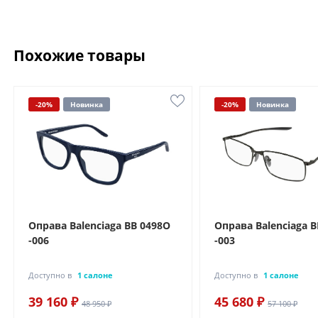
Похожие товары
-20%
Новинка
-20%
Новинка
Оправа Balenciaga BB 0498O
Оправа Balenciaga 
-006
-003
Доступно в
1 салоне
Доступно в
1 салоне
39 160 ₽
45 680 ₽
48 950 ₽
57 100 ₽