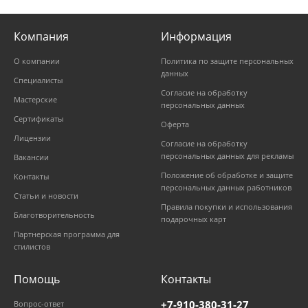
Компания
Информация
О компании
Политика по защите персональных
данных
Специалисты
Согласие на обработку
Мастерские
персональных данных
Сертификаты
Оферта
Лицензии
Согласие на обработку
персональных данных для рекламы
Вакансии
Положение об обработке и защите
Контакты
персональных данных работников
Статьи и новости
Правила покупки и использования
Благотворительность
подарочных карт
Партнерская программа для
стилистов
Помощь
Контакты
+7-910-380-31-27
Вопрос-ответ