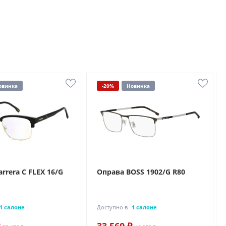
овинка
-20%
Новинка
rrera C FLEX 16/G
Оправа BOSS 1902/G R80
1 салоне
Доступно в
1 салоне
33 560 ₽