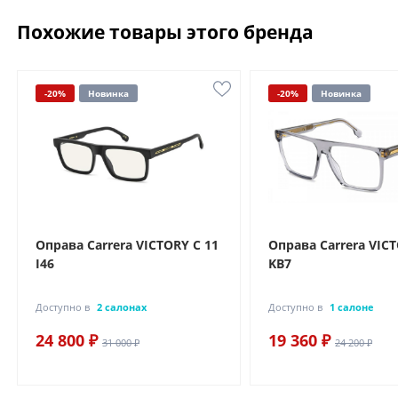
Похожие товары этого бренда
-20%
Новинка
-20%
Новинка
Оправа Carrera VICTORY C 11
Оправа Carrera VICT
I46
KB7
Доступно в
2 салонах
Доступно в
1 салоне
24 800 ₽
19 360 ₽
31 000 ₽
24 200 ₽