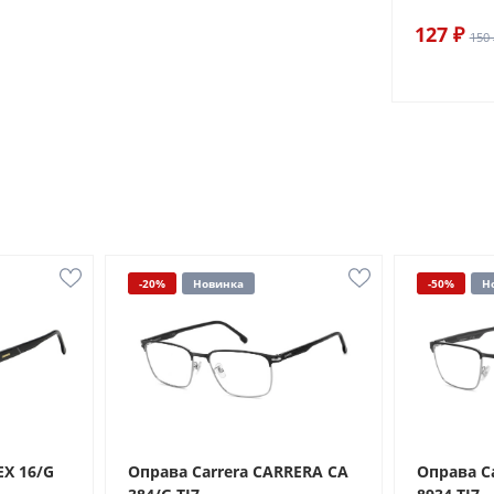
127 ₽
150 
-20%
Новинка
-50%
Н
EX 16/G
Оправа Carrera CARRERA CA
Оправа C