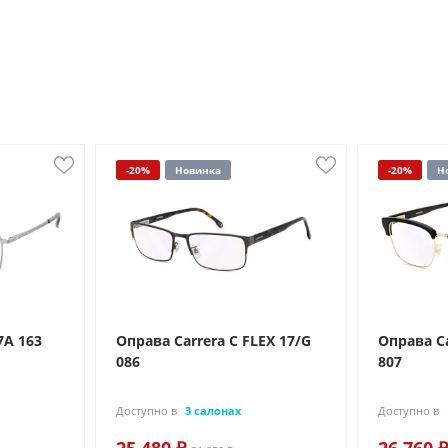
-20%
Новинка
-20%
Н
7A 163
Оправа Carrera C FLEX 17/G
Оправа Ca
086
807
Доступно в
3 салонах
Доступно в
25 480 ₽
26 760 ₽