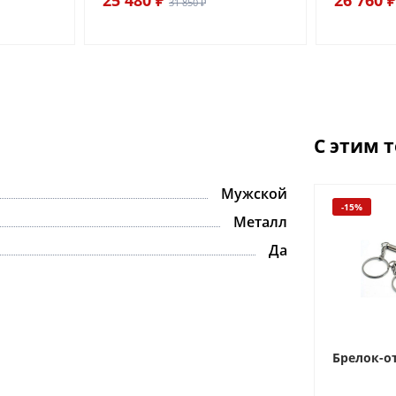
31 850 ₽
С этим 
Мужской
-15%
Металл
Да
Брелок-о