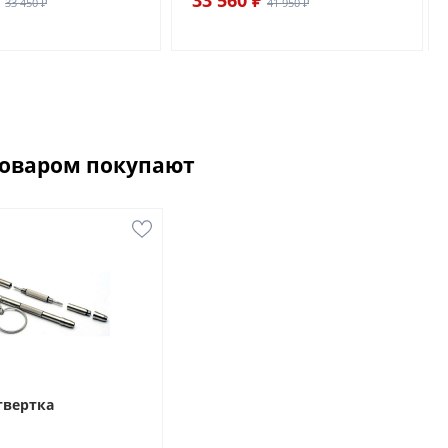
33 450 ₽
41 950 ₽
товаром покупают
твертка