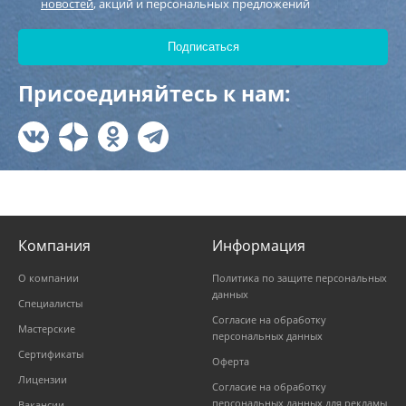
новостей
, акций и персональных предложений
Присоединяйтесь к нам:
Компания
Информация
О компании
Политика по защите персональных
данных
Специалисты
Согласие на обработку
Мастерские
персональных данных
Сертификаты
Оферта
Лицензии
Согласие на обработку
персональных данных для рекламы
Вакансии