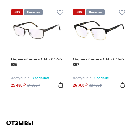
-20%
Новинка
-20%
Новинка
A
Оправа Carrera C FLEX 17/G
Оправа Carrera C FLEX 16/G
086
807
Доступно в
3 салонах
Доступно в
1 салоне
25 480 ₽
26 760 ₽
31 850 ₽
33 450 ₽
Отзывы