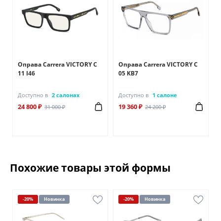
A
Оправа Carrera VICTORY C
Оправа Carrera VICTORY C
11 I46
05 KB7
Доступно в
2 салонах
Доступно в
1 салоне
24 800 ₽
19 360 ₽
31 000 ₽
24 200 ₽
Похожие товары этой формы
-20%
Новинка
-20%
Новинка