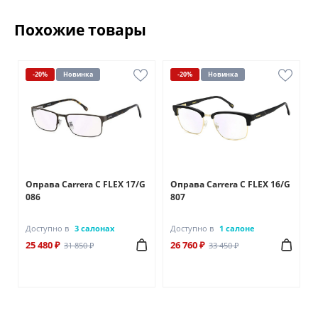
Похожие товары
-20%
Новинка
-20%
Новинка
A
Оправа Carrera C FLEX 17/G
Оправа Carrera C FLEX 16/G
086
807
Доступно в
3 салонах
Доступно в
1 салоне
25 480 ₽
26 760 ₽
31 850 ₽
33 450 ₽