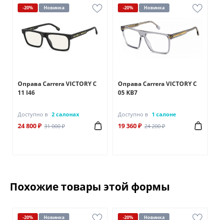
-20%
Новинка
-20%
Новинка
A
Оправа Carrera VICTORY C
Оправа Carrera VICTORY C
11 I46
05 KB7
Доступно в
2 салонах
Доступно в
1 салоне
24 800 ₽
19 360 ₽
31 000 ₽
24 200 ₽
Похожие товары этой формы
-20%
Новинка
-20%
Новинка