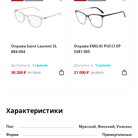
A
Оправа Saint Laurent SL
Оправа EMILIO PUCCI EP
884-004
5281 005
Доступно в
1 салоне
Доступно в
1 салоне
30 200 ₽
21 000 ₽
37 750 ₽
26 250 ₽
Характеристики
Пол
Мужской, Женский, Унисекс
Форма
Прямоугольные