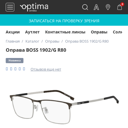
0
ЗАПИСАТЬСЯ НА ПРОВЕРКУ ЗРЕНИЯ
Акции
Аутлет
Контактные линзы
Оправы
Солнц
Главная
Каталог
Оправы
Оправа BOSS 1902/G R80
Оправа BOSS 1902/G R80
Новинка
Отзывов еще нет