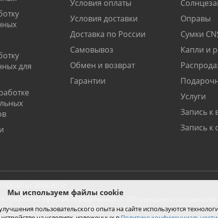
Условия оплаты
Солнцеза
ботку
Условия доставки
Оправы
нных
Доставка по России
Сумки CN
Самовывоз
Капли и 
ботку
Обмен и возврат
Распрода
нных для
Гарантии
Подарочн
работке
Услуги
альных
Запись к 
ов
Запись к 
и
06505 от 20.06.2019г.
Мы используем файлы cookie
ся публичной офертой, определяемой ст. 437 Гражданского кодекса РФ.
ко при покупке с помощью сайта.
 улучшения пользовательского опыта на сайте используются технолог
 устройстве на условиях, изложенных в
Политике конфиденциальности