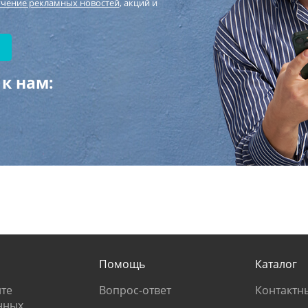
учение рекламных новостей
, акций и
к нам:
Помощь
Каталог
те
Вопрос-ответ
Контактн
нных