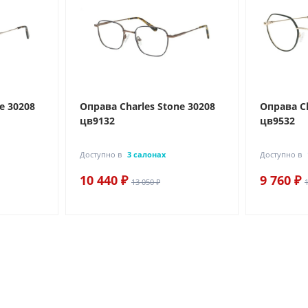
e 30208
Оправа Charles Stone 30208
Оправа Ch
цв9132
цв9532
Доступно в
3 салонах
Доступно в
10 440 ₽
9 760 ₽
13 050 ₽