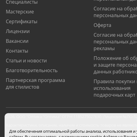
Специалисты
Согласие на обра
Мастерские
персональных да
Сертификаты
Оферта
Лицензии
Согласие на обра
Вакансии
персональных да
рекламы
Контакты
Положение об об
Статьи и новости
и защите персон
Благотворительность
данных работник
Партнерская программа
Правила покупки 
для стилистов
использования
подарочных карт
2026
,
ООО "Оптика "Оптима"
ОГРН 1185275027630. Лицензия №ЛО-52-0
Характеристики, описание, наличие и стоимость товаров не являют
Цены на сайте могут отличаться от цен в салонах и действуют толь
Для обеспечения оптимальной работы анализа, использования и
сайтом, Вы соглашаетесь с размещением cookie-файлов на Вашем