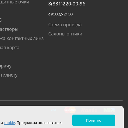
щитные очки
8(831)220-00-96
с 9:00 до 21:00
S
Схема проезда
растворы
Салоны оптики
жа контактных линз
ая карта
врачу
стилисту
Понятно
ии
cookie
. Продолжая пользоваться
.