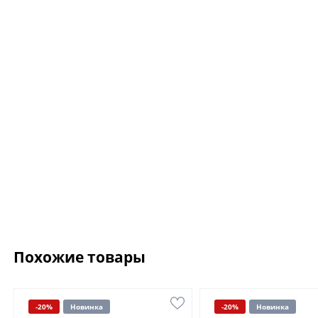
Цепочка.For Art's S
Gabriel Silver
8 075 ₽
9 500 ₽
Похожие товары
-20%
Новинка
-20%
Новинка