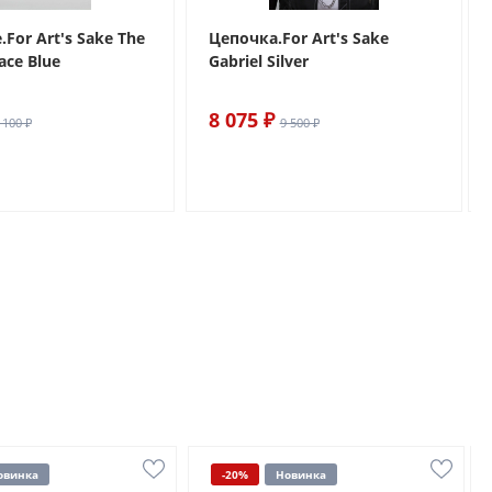
For Art's Sake The
Цепочка.For Art's Sake
ace Blue
Gabriel Silver
8 075 ₽
 100 ₽
9 500 ₽
овинка
-20%
Новинка