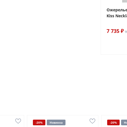
ake
Браслет For Art's Sake Olive
Ожерелье.
Bracelet Gold
Kiss Neckl
6 290 ₽
7 735 ₽
7 400 ₽
9
-20%
Новинка
-20%
Н