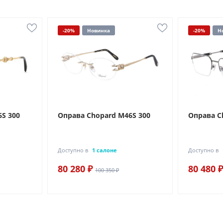
-20%
Новинка
-20%
Н
S 300
Оправа Chopard M46S 300
Оправа C
Доступно в
1 салоне
Доступно в
80 280 ₽
80 480 ₽
100 350 ₽