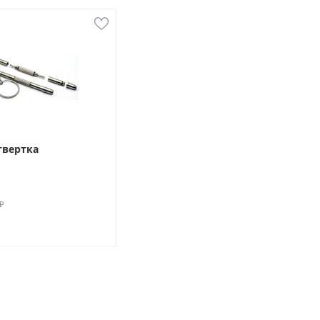
твертка
₽