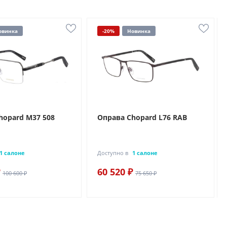
овинка
-20%
Новинка
hopard M37 508
Оправа Chopard L76 RAB
1 салоне
Доступно в
1 салоне
60 520 ₽
100 600 ₽
75 650 ₽