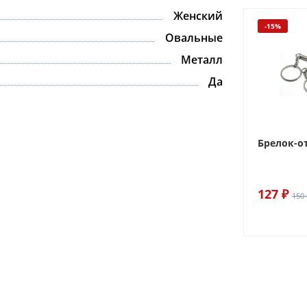
Женский
-15%
Овальные
Металл
Да
Брелок-о
127 ₽
150 