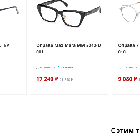
I EP
Оправа Max Mara MM 5242-D
Оправа 7
001
010
Доступно в
1 салоне
Доступно в
17 240 ₽
9 080 ₽
21 550 ₽
С этим 