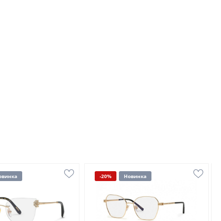
овинка
-20%
Новинка