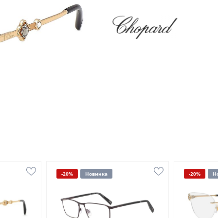
-20%
Новинка
-20%
Н