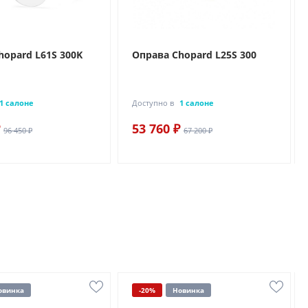
hopard L61S 300K
Оправа Chopard L25S 300
1 салоне
Доступно в
1 салоне
53 760 ₽
96 450 ₽
67 200 ₽
овинка
-20%
Новинка