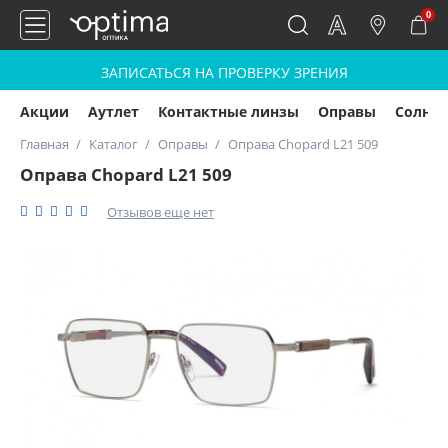
0
ЗАПИСАТЬСЯ НА ПРОВЕРКУ ЗРЕНИЯ
Акции
Аутлет
Контактные линзы
Оправы
Солнц
Главная
Каталог
Оправы
Оправа Chopard L21 509
Оправа Chopard L21 509
Отзывов еще нет