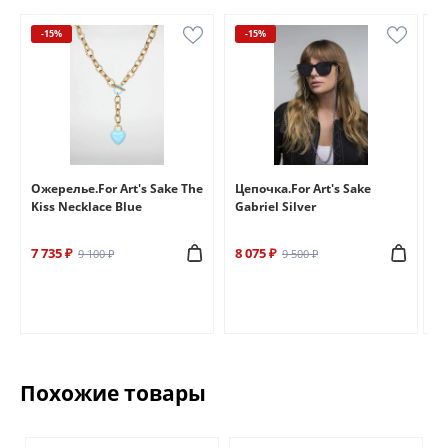
-15%
-15%
e
Ожерелье.For Art's Sake The
Цепочка.For Art's Sake
Бр
Kiss Necklace Blue
Gabriel Silver
Br
7 735 ₽
8 075 ₽
6 
9 100 ₽
9 500 ₽
Похожие товары