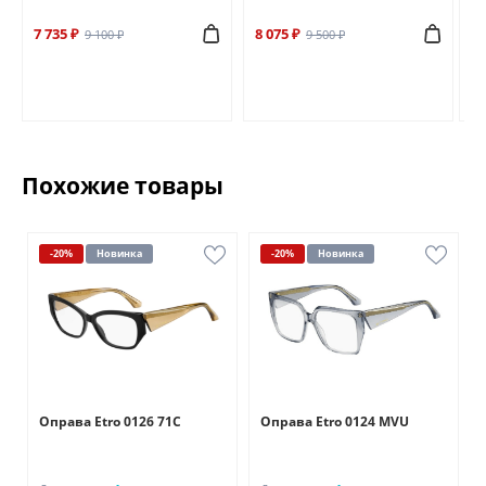
7 735 ₽
8 075 ₽
6 
9 100 ₽
9 500 ₽
Похожие товары
-20%
Новинка
-20%
Новинка
Оправа Etro 0126 71C
Оправа Etro 0124 MVU