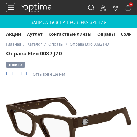
0
ЗАПИСАТЬСЯ НА ПРОВЕРКУ ЗРЕНИЯ
Акции
Аутлет
Контактные линзы
Оправы
Солнц
Главная
Каталог
Оправы
Оправа Etro 0082 J7D
Оправа Etro 0082 J7D
Новинка
Отзывов еще нет