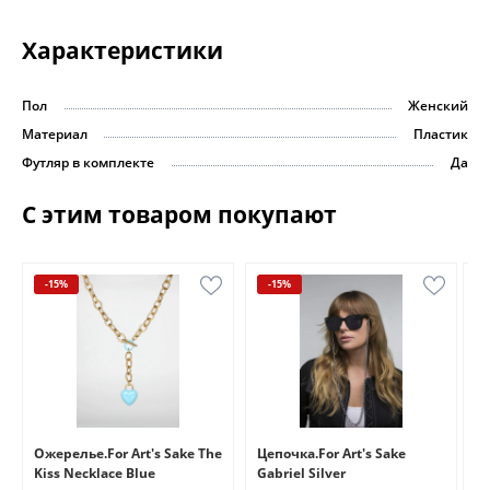
Характеристики
Пол
Женский
Материал
Пластик
Футляр в комплекте
Да
С этим товаром покупают
-15%
-15%
e
Ожерелье.For Art's Sake The
Цепочка.For Art's Sake
Бр
Kiss Necklace Blue
Gabriel Silver
Br