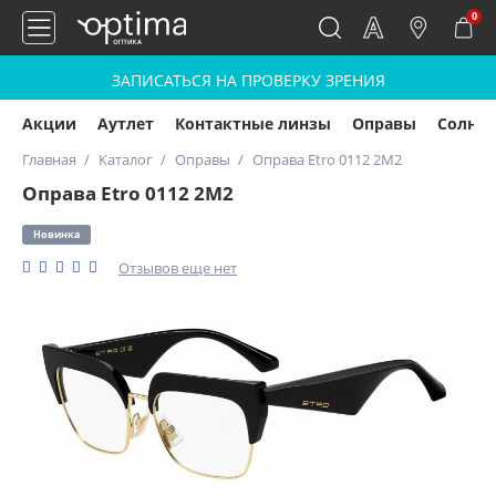
0
ЗАПИСАТЬСЯ НА ПРОВЕРКУ ЗРЕНИЯ
Акции
Аутлет
Контактные линзы
Оправы
Солнц
Главная
Каталог
Оправы
Оправа Etro 0112 2M2
Оправа Etro 0112 2M2
Новинка
Отзывов еще нет