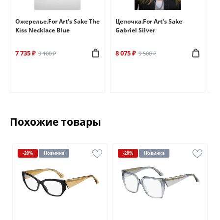
e
Ожерелье.For Art's Sake The
Цепочка.For Art's Sake
Бр
Kiss Necklace Blue
Gabriel Silver
Br
7 735 ₽
8 075 ₽
6 
9 100 ₽
9 500 ₽
Похожие товары
-20%
Новинка
-20%
Новинка