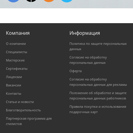
Компания
Информация
О компании
Политика по защите персональных
данных
Специалисты
Согласие на обработку
Мастерские
персональных данных
Сертификаты
Оферта
Лицензии
Согласие на обработку
персональных данных для рекламы
Вакансии
Положение об обработке и защите
Контакты
персональных данных работников
Статьи и новости
Правила покупки и использования
Благотворительность
подарочных карт
Партнерская программа для
стилистов