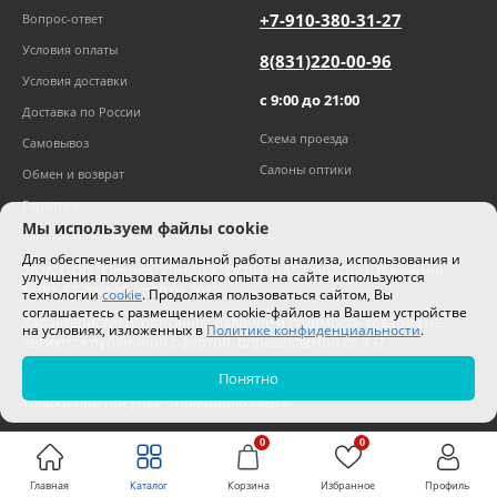
+7-910-380-31-27
Вопрос-ответ
Условия оплаты
8(831)220-00-96
Условия доставки
с 9:00 до 21:00
Доставка по России
Схема проезда
Самовывоз
Салоны оптики
Обмен и возврат
Гарантии
Мы используем файлы cookie
Для обеспечения оптимальной работы анализа, использования и
2026
,
ООО "Оптика "Оптима"
ОГРН 1185275027630. Лицензия
улучшения пользовательского опыта на сайте используются
№ЛО-52-006505 от 20.06.2019г.
технологии
cookie
. Продолжая пользоваться сайтом, Вы
соглашаетесь с размещением cookie-файлов на Вашем устройстве
Характеристики, описание, наличие и стоимость товаров не
на условиях, изложенных в
Политике конфиденциальности
.
являются публичной офертой, определяемой ст. 437
Гражданского кодекса РФ.
Понятно
Цены на сайте могут отличаться от цен в салонах и действуют
только при покупке с помощью сайта.
0
0
Главная
Каталог
Корзина
Избранное
Профиль