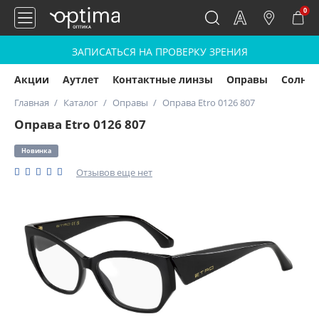
0
ЗАПИСАТЬСЯ НА ПРОВЕРКУ ЗРЕНИЯ
Акции
Аутлет
Контактные линзы
Оправы
Солнц
Главная
Каталог
Оправы
Оправа Etro 0126 807
Оправа Etro 0126 807
Новинка
Отзывов еще нет