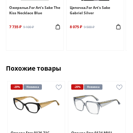
e
Ожерелье.For Art's Sake The
Цепочка.For Art's Sake
Бр
Kiss Necklace Blue
Gabriel Silver
Br
7 735 ₽
8 075 ₽
6 
9 100 ₽
9 500 ₽
Похожие товары
-20%
Новинка
-20%
Новинка
Оправа Etro 0126 71C
Оправа Etro 0124 MVU