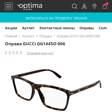
0
ЗАПИСАТЬСЯ НА ПРОВЕРКУ ЗРЕНИЯ
Акции
Аутлет
Контактные линзы
Оправы
Солнц
Главная
Каталог
Оправы
Оправа GUCCI GG1445O-006
Оправа GUCCI GG1445O-006
Отзывов еще нет