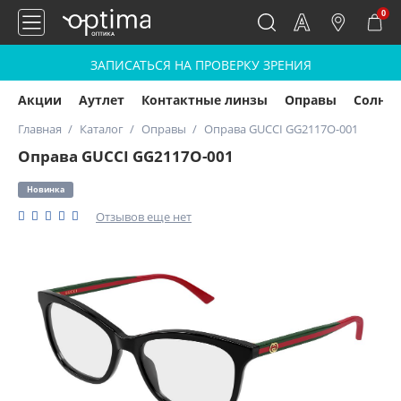
0
ЗАПИСАТЬСЯ НА ПРОВЕРКУ ЗРЕНИЯ
Акции
Аутлет
Контактные линзы
Оправы
Солнц
Главная
Каталог
Оправы
Оправа GUCCI GG2117O-001
Оправа GUCCI GG2117O-001
Новинка
Отзывов еще нет