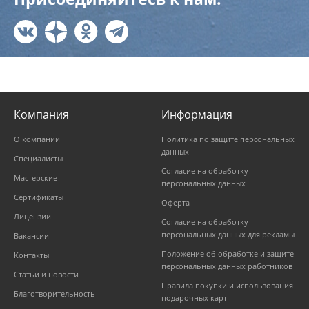
Компания
Информация
О компании
Политика по защите персональных
данных
Специалисты
Согласие на обработку
Мастерские
персональных данных
Сертификаты
Оферта
Лицензии
Согласие на обработку
персональных данных для рекламы
Вакансии
Положение об обработке и защите
Контакты
персональных данных работников
Статьи и новости
Правила покупки и использования
Благотворительность
подарочных карт