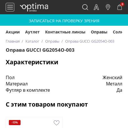
0
ЗАПИСАТЬСЯ НА ПРОВЕРКУ ЗРЕНИЯ
Акции
Аутлет
Контактные линзы
Оправы
Солнц
Главная
Каталог
Оправы
Оправа GUCCI GG2054O-003
Оправа GUCCI GG2054O-003
Характеристики
Пол
Женский
Материал
Металл
Футляр в комплекте
Да
С этим товаром покупают
-15%