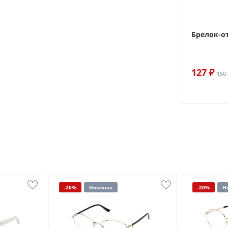
Брелок-о
127 ₽
150 
-20%
Новинка
-20%
Н