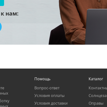
к нам:
Помощь
Каталог
те
Вопрос-ответ
Контактн
нных
Условия оплаты
Солнцеза
ботку
Условия доставки
Оправы
нных