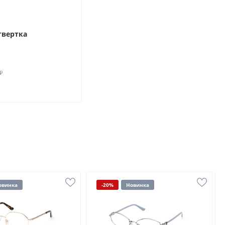
твертка
₽
овинка
-20%
Новинка