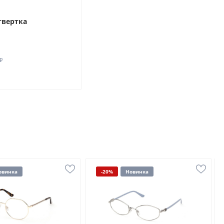
твертка
₽
овинка
-20%
Новинка