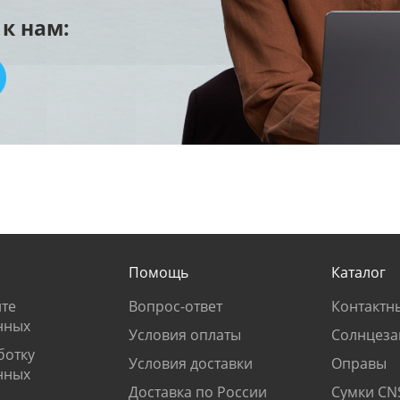
к нам:
Помощь
Каталог
те
Вопрос-ответ
Контактн
нных
Условия оплаты
Солнцеза
ботку
Условия доставки
Оправы
нных
Доставка по России
Сумки CN