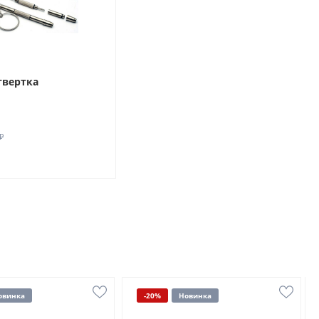
твертка
₽
овинка
-20%
Новинка