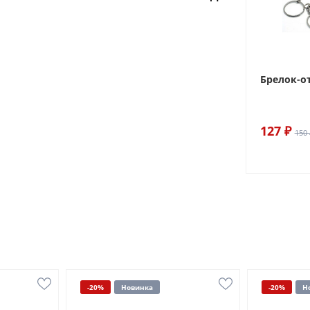
Брелок-о
127 ₽
150 
-20%
Новинка
-20%
Н