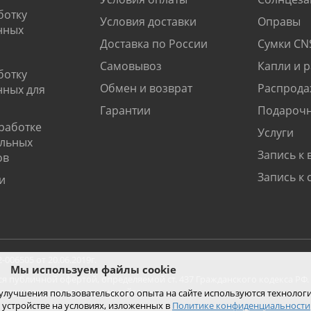
ботку
Условия доставки
Оправы
нных
Доставка по России
Сумки CN
Самовывоз
Капли и 
ботку
Обмен и возврат
Распрода
нных для
Гарантии
Подарочн
работке
Услуги
альных
Запись к 
ов
Запись к 
и
06505 от 20.06.2019г.
Мы используем файлы cookie
ся публичной офертой, определяемой ст. 437 Гражданского кодекса РФ.
ко при покупке с помощью сайта.
 улучшения пользовательского опыта на сайте используются технолог
 устройстве на условиях, изложенных в
Политике конфиденциальности