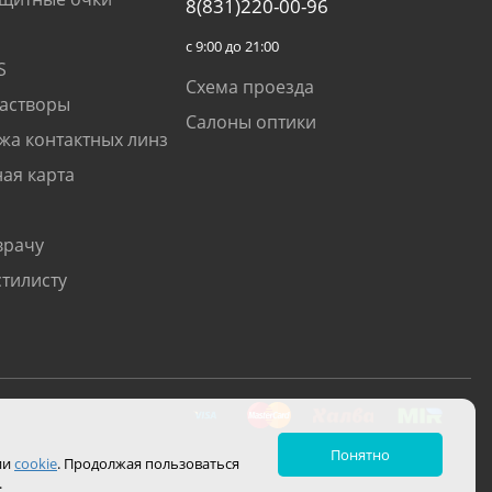
8(831)220-00-96
с 9:00 до 21:00
S
Схема проезда
растворы
Салоны оптики
жа контактных линз
ая карта
врачу
стилисту
Понятно
ии
cookie
. Продолжая пользоваться
.