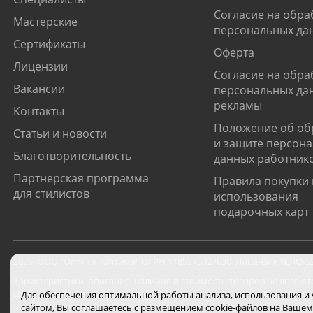
Согласие на обра
Мастерские
персональных да
Сертификаты
Оферта
Лицензии
Согласие на обра
Вакансии
персональных да
рекламы
Контакты
Положение об об
Статьи и новости
и защите персон
Благотворительность
данных работник
Партнерская программа
Правила покупки 
для стилистов
использования
подарочных карт
2026
,
ООО "Оптика "Оптима"
ОГРН 1185275027630. Лицензия №ЛО-52-0
Характеристики, описание, наличие и стоимость товаров не являют
Цены на сайте могут отличаться от цен в салонах и действуют толь
Для обеспечения оптимальной работы анализа, использования и
сайтом, Вы соглашаетесь с размещением cookie-файлов на Вашем