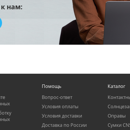
к нам:
Помощь
Каталог
те
Вопрос-ответ
Контактн
нных
Условия оплаты
Солнцеза
ботку
Условия доставки
Оправы
нных
Доставка по России
Сумки CN