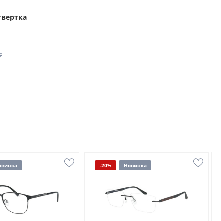
твертка
₽
овинка
-20%
Новинка