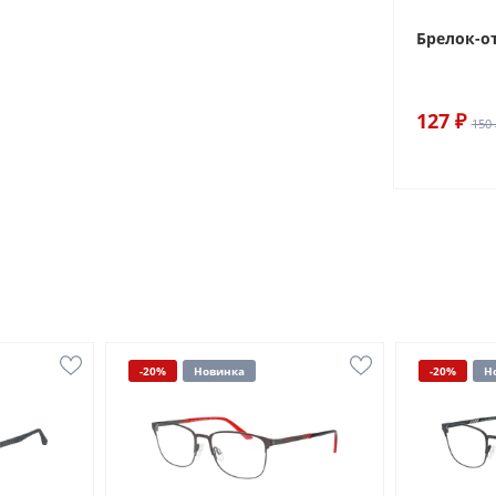
Брелок-о
127 ₽
150 
-20%
Новинка
-20%
Н