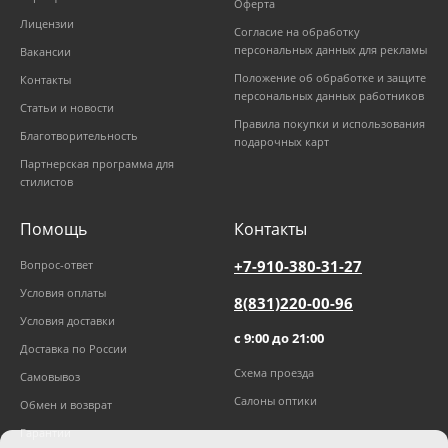
Оферта
Лицензии
Согласие на обработку
персональных данных для рекламы
Вакансии
Положение об обработке и защите
Контакты
персональных данных работников
Статьи и новости
Правила покупки и использования
Благотворительность
подарочных карт
Партнерская программа для
стилистов
Помощь
Контакты
+7-910-380-31-27
Вопрос-ответ
Условия оплаты
8(831)220-00-96
Условия доставки
с 9:00 до 21:00
Доставка по России
Схема проезда
Самовывоз
Салоны оптики
Обмен и возврат
Гарантии